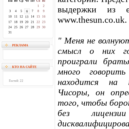
Пн
Вт
Ср
Чт
Пт
Сб
Вс
1
2
выдержки из е
3
4
5
7
8
9
6
10
11
12
14
15
16
www.thesun.co.uk.
13
17
18
19
20
21
22
23
24
25
26
27
28
29
30
31
" Меня не волную
РЕКЛАМА
смысл о них го
проиграли брат
КТО НА САЙТЕ
много говорит
находится на 
Гостей: 22
Чисоры, он опре
того, чтобы боро
без лицензи
дисквалифиц