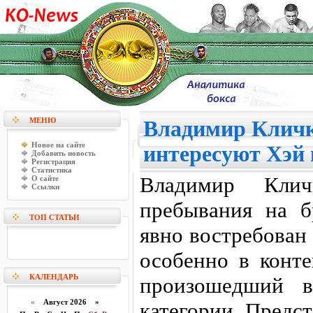
МЕНЮ
Владимир Кличк
Новое на сайте
интересуют Хэй 
Добавить новость
Регистрация
Статистика
Владимир Кли
О сайте
Ссылки
пребывания на б
ТОП СТАТЬИ
явно востребован
особенно в конте
КАЛЕНДАРЬ
произошедший в
«
Август 2026 »
категории. Предс