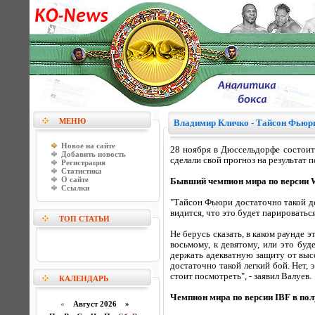
МЕНЮ
Владимир Кличко - Тайсон Фьюри
Новое на сайте
28 ноября в Дюссельдорфе состоит
Добавить новость
сделали свой прогноз на результат п
Регистрация
Статистика
О сайте
Бывший чемпион мира по версии W
Ссылки
"Тайсон Фьюри достаточно такой де
видится, что это будет парироватьс
ТОП СТАТЬИ
Не берусь сказать, в каком раунде 
восьмому, к девятому, или это буд
держать адекватную защиту от высо
достаточно такой легкий бой. Нет, 
стоит посмотреть", - заявил Валуев.
КАЛЕНДАРЬ
Чемпион мира по версии IBF в пол
«
Август 2026 »