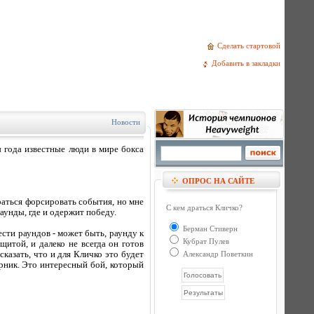
Сделать стартовой
Добавить в закладки
Новости
 года известные люди в мире бокса
ОПРОС НА САЙТЕ
раться форсировать события, но мне
С кем драться Кличко?
аунды, где и одержит победу.
Берман Стиверн
ести раундов - может быть, раунду к
Кубрат Пулев
щитой, и далеко не всегда он готов
казать, что и для Кличко это будет
Александр Поветкин
ерник. Это интересный бой, который