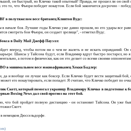
ьшой, он быстрый, но Кличко такой опытный! Правда, не прошел ли он свой 
к это то, что Фьюри победит нокаутом. Если бой закончится досрочно - побед
BF в полутяжелом весе британец Клинтон Вудс:
 в начале боя. Лучшие годы Кличко уже давно прошли, но его удары все рав
тся смотреть бои Фьюри, он создает зрелище", - отметил Вудс.
 бокса в Daily Mail Джефф Пауэлл:
ойдет вперед, чтобы потом ни о чем не жалеть и не искать оправданий. Он 
карьере. Шансы у Тайсона будут, если Владимир вдруг быстро постарел, но я
ентально, а потом и физически, как он это делает со всеми своими оппонентами
IBO в минимальном весе южноафриканец Хекки Бадлер:
и, да и вообще он лучше как боксер. Если Кличко будет вести защитный бой, 
 может его нокаутировать, если попадет. Я считаю, что Кличко победит по очк
ик Скотт, который помогал украинцу Владимиру Кличко в подготовке к 
ервью Boxing News дал свой прогноз на этот бой.
ю, что бой пройдет полную дистанцию - он остановит Тайсона. Он уже быва
ытожил Скотт.
 в немецком Дюссельдорфе.
com)