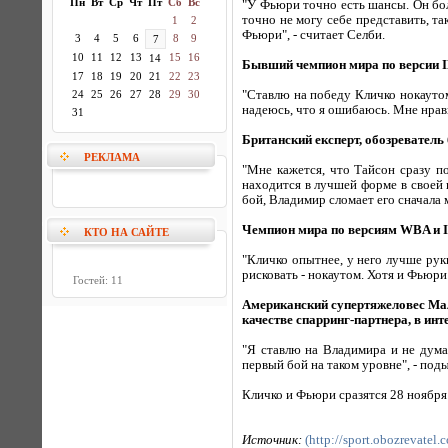
Пн
Вт
Ср
Чт
Пт
Сб
Вс
"У Фьюри точно есть шансы. Он бол
точно не могу себе представить, та
1
2
Фьюри", - считает Селби.
3
4
5
6
8
9
7
10
11
12
13
15
16
14
Бывший чемпион мира по версии I
17
18
19
20
21
22
23
24
25
26
27
28
29
30
"Ставлю на победу Кличко нокаутом
надеюсь, что я ошибаюсь. Мне нрави
31
Британский експерт, обозреватель
РЕКЛАМА
"Мне кажется, что Тайсон сразу п
находится в лучшей форме в своей 
бой, Владимир сломает его сначала м
Чемпион мира по версиям WBA и 
КТО НА САЙТЕ
"Кличко опытнее, у него лучше рук
рисковать - нокаутом. Хотя и Фьюри
Гостей: 11
Американский супертяжеловес Мал
качестве спарринг-партнера, в инт
"Я ставлю на Владимира и не дума
первый бой на таком уровне", - под
Кличко и Фьюри сразятся 28 ноября
Источник:
(http://sport.obozrevatel.