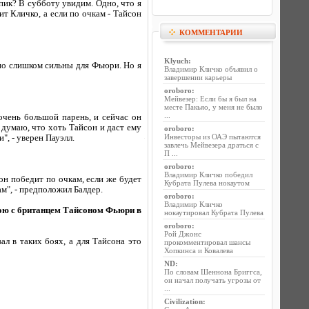
пик? В субботу увидим. Одно, что я
ит Кличко, а если по очкам - Тайсон
КОММЕНТАРИИ
Klyuch
:
но слишком сильны для Фьюри. Но я
Владимир Кличко объявил о
завершении карьеры
oroboro
:
Мейвезер: Если бы я был на
месте Пакьяо, у меня не было
...
очень большой парень, и сейчас он
 думаю, что хоть Тайсон и даст ему
oroboro
:
Инвесторы из ОАЭ пытаются
", - уверен Пауэлл.
завлечь Мейвезера драться с
П ...
oroboro
:
Владимир Кличко победил
он победит по очкам, если же будет
Кубрата Пулева нокаутом
ам", - предположил Балдер.
oroboro
:
Владимир Кличко
бою с британцем Тайсоном Фьюри в
нокаутировал Кубрата Пулева
oroboro
:
Рой Джонс
л в таких боях, а для Тайсона это
прокомментировал шансы
Хопкинса и Ковалева
ND
:
По словам Шеннона Бриггса,
он начал получать угрозы от
...
Civilization
: