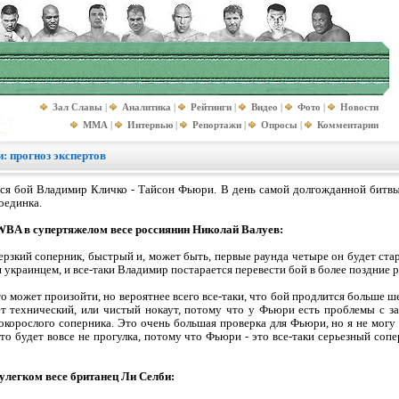
Зал Славы
|
Аналитика
|
Рейтинги
|
Видео
|
Фото
|
Новости
MMA
|
Интервью
|
Репортажи
|
Опросы
|
Комментарии
: прогноз экспертов
ся бой Владимир Кличко - Тайсон Фьюри. В день самой долгожданной битвы
оединка.
BA в супертяжелом весе россиянин Николай Валуев:
рзкий соперник, быстрый и, может быть, первые раунда четыре он будет ста
я украинцем, и все-таки Владимир постарается перевести бой в более поздние р
это может произойти, но вероятнее всего все-таки, что бой продлится больше ш
ет технический, или чистый нокаут, потому что у Фьюри есть проблемы с за
корослого соперника. Это очень большая проверка для Фьюри, но я не могу с
это будет вовсе не прогулка, потому что Фьюри - это все-таки серьезный соп
улегком весе британец Ли Селби: