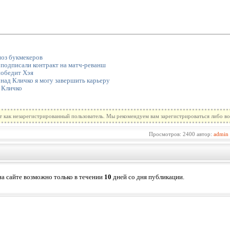
ноз букмекеров
подписали контракт на матч-реванш
победит Хэя
над Кличко я могу завершить карьеру
 Кличко
т как незарегистрированный пользователь. Мы рекомендуем вам зарегистрироваться либо во
Просмотров: 2400 автор:
admin
а сайте возможно только в течении
10
дней со дня публикации.