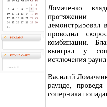
Пн
Вт
Ср
Чт
Пт
Сб
Вс
1
2
Ломаченко вла
3
4
5
6
7
9
8
10
11
12
13
14
16
протяжении
15
17
18
19
20
21
22
23
демонстрировал в
24
25
26
27
28
29
30
31
проводил скоро
РЕКЛАМА
комбинации. Бла
выиграл у соп
КТО НА САЙТЕ
исключения раунд
Гостей: 13
Василий Ломаченк
раунде, проведя
соперника попада