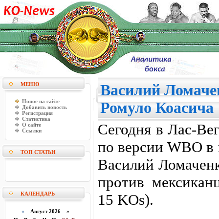
МЕНЮ
Василий Ломаче
Новое на сайте
Ромуло Коасича
Добавить новость
Регистрация
Статистика
Cегодня в Лас-Ве
О сайте
Ссылки
по версии WBO в 
ТОП СТАТЬИ
Василий Ломаченк
против мексиканц
КАЛЕНДАРЬ
15 KOs).
«
Август 2026 »