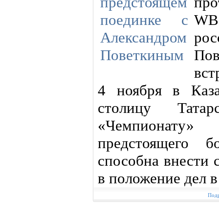
пр
WBC
ро
Пов
вст
4 ноября в Каз
столицу Татар
«Чемпионату
предстоящего б
способна внести 
в положение дел 
Подр