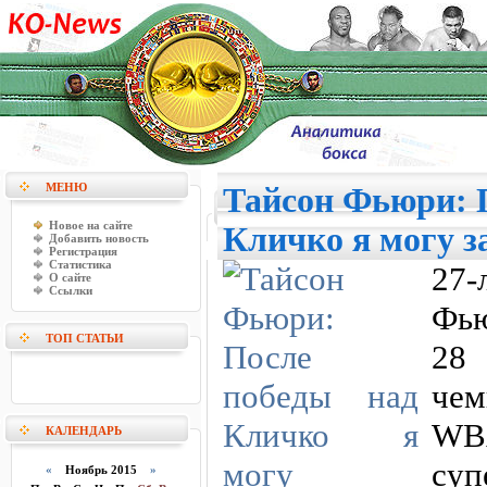
МЕНЮ
Тайсон Фьюри: 
Новое на сайте
Кличко я могу з
Добавить новость
Регистрация
Статистика
27-
О сайте
Ссылки
Фью
ТОП СТАТЬИ
28
чем
WBA
КАЛЕНДАРЬ
су
«
Ноябрь 2015
»