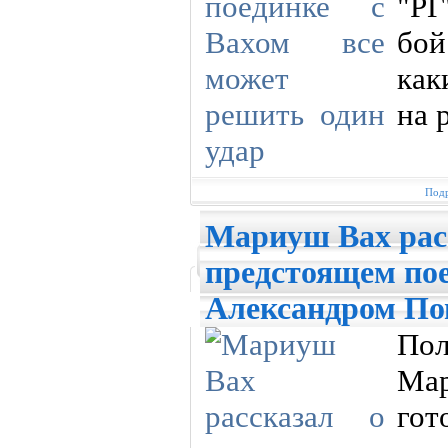
"РГ
бой
как
на 
Подр
Мариуш Вах рас
предстоящем пое
Александром П
По
Мар
гот