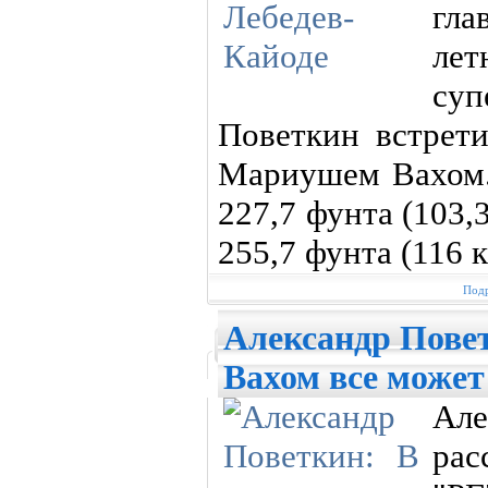
гла
ле
суп
Поветкин встрети
Мариушем Вахом.
227,7 фунта (103,3
255,7 фунта (116 к
Подр
Александр Повет
Вахом все может
Ал
рас