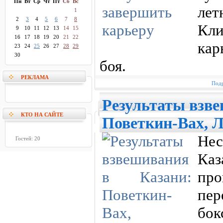
Пн
Вт
Ср
Чт
Пт
Сб
Вс
лет
1
2
3
4
5
6
7
8
Кли
9
10
11
12
13
14
15
16
17
18
19
20
21
22
кар
23
24
25
26
27
28
29
30
боя.
РЕКЛАМА
Подр
Результаты взве
КТО НА САЙТЕ
Поветкин-Вах, Л
Не
Гостей: 20
Каз
пр
пе
бо