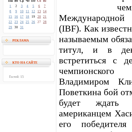
Пн
Вт
Ср
Чт
Пт
Сб
Вс
че
1
2
3
4
5
6
7
8
9
10
11
12
13
14
Международной 
15
16
17
18
19
20
21
22
23
24
25
26
27
28
(IBF). Как извест
29
30
31
называемым обяза
РЕКЛАМА
титул, и в де
встретиться с д
КТО НА САЙТЕ
чемпионског
Гостей: 15
Владимиром Кли
Поветкина бой от
будет ждать 
американцем Хаси
его победител