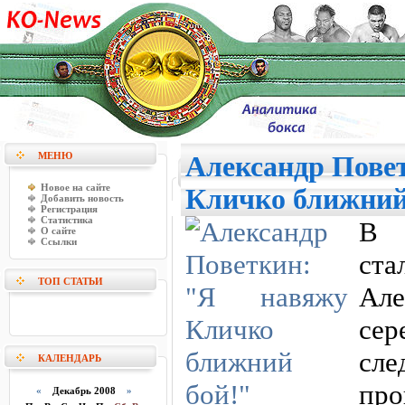
МЕНЮ
Александр Пове
Новое на сайте
Кличко ближний
Добавить новость
Регистрация
Статистика
В 
О сайте
Ссылки
ст
ТОП СТАТЬИ
Ал
се
сл
КАЛЕНДАРЬ
пр
«
Декабрь 2008
»