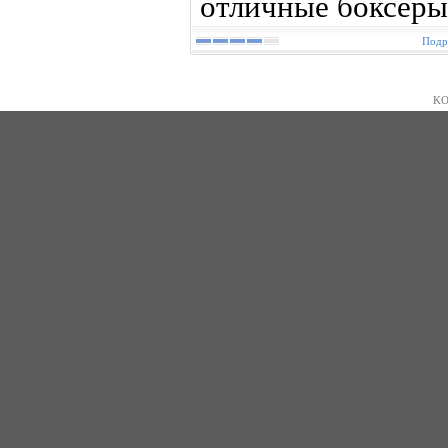
отличные боксеры
Подр
KO