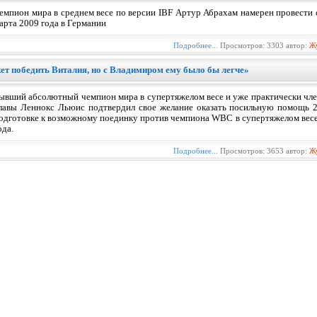
емпион мира в среднем весе по версии IBF Артур Абрахам намерен провести 
арта 2009 года в Германии
Подробнее...
Просмотров: 3303 автор:
Ж
т победить Виталия, но с Владимиром ему было бы легче»
ывший абсолютный чемпион мира в супертяжелом весе и уже практически чл
лавы Леннокс Льюис подтвердил свое желание оказать посильную помощь 
одготовке к возможному поединку против чемпиона WBC в супертяжелом вес
ода.
Подробнее...
Просмотров: 3653 автор:
Ж