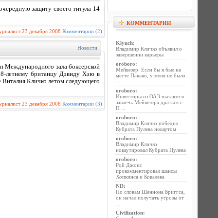
очередную защиту своего титула 14
КОММЕНТАРИИ
урналист
23 декабря 2008
Комментарии (2)
Klyuch
:
Новости
Владимир Кличко объявил о
завершении карьеры
oroboro
:
ен Международного зала боксерской
Мейвезер: Если бы я был на
28-летнему британцу Дэвиду Хэю в
месте Пакьяо, у меня не было
е Виталия Кличко летом следующего
...
oroboro
:
Инвесторы из ОАЭ пытаются
завлечь Мейвезера драться с
урналист
23 декабря 2008
Комментарии (3)
П ...
oroboro
:
Владимир Кличко победил
Кубрата Пулева нокаутом
oroboro
:
Владимир Кличко
нокаутировал Кубрата Пулева
oroboro
:
Рой Джонс
прокомментировал шансы
Хопкинса и Ковалева
ND
:
По словам Шеннона Бриггса,
он начал получать угрозы от
...
Civilization
: