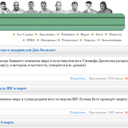
Зал Славы
|
Аналитика
|
Рейтинги
|
Видео
|
Фото
|
Новости
MMA
|
Интервью
|
Репортажи
|
Опросы
|
Комментарии
Клауса подарки для Джо Кальзаге
агерь бывшего чемпиона мира в полутяжелом весе Гленкофа Джонсона распрос
лаусу, в котором, в частности, говорится (см. дальше)
Подробнее...
Просмотров: 2616 автор:
Ж
ула IBF в марте
емпион мира в суперсреднем весе по версии IBF Лучиан Буте проведёт защиту 
Подробнее...
Просмотров: 2483 автор:
Ж
14 марта