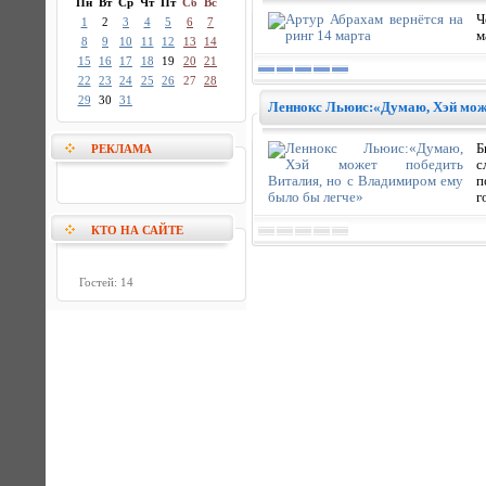
Пн
Вт
Ср
Чт
Пт
Сб
Вс
Ч
1
2
3
4
5
6
7
м
8
9
10
11
12
13
14
15
16
17
18
19
20
21
22
23
24
25
26
27
28
29
30
31
Леннокс Льюис:«Думаю, Хэй може
Б
РЕКЛАМА
с
п
г
КТО НА САЙТЕ
Гостей: 14