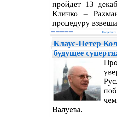
пройдет 13 декаб
Кличко – Рахма
процедуру взвеши
Подробнее.
Клаус-Петер Кол
будущее супертя
Про
уве
Ру
по
че
Валуева.