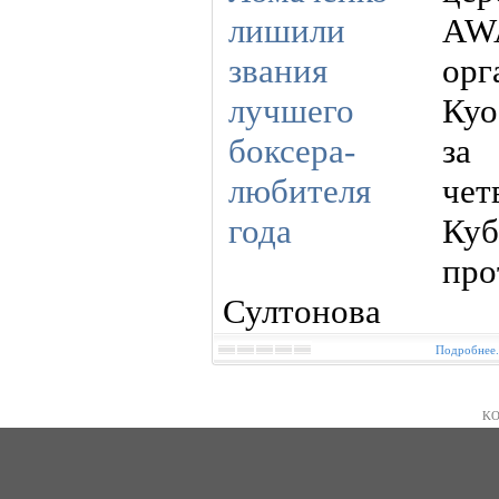
AW
орг
Куо
за
че
Куб
про
Султонова
Подробнее.
KO