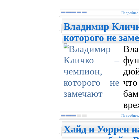
Подробнее.
Владимир Кличк
которого не зам
Вла
фун
дюй
что
ба
вре
Подробнее.
Хайд и Уоррен н