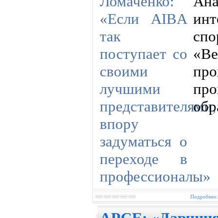
Ан
ин
сп
«
про
пр
обр
Подробнее.