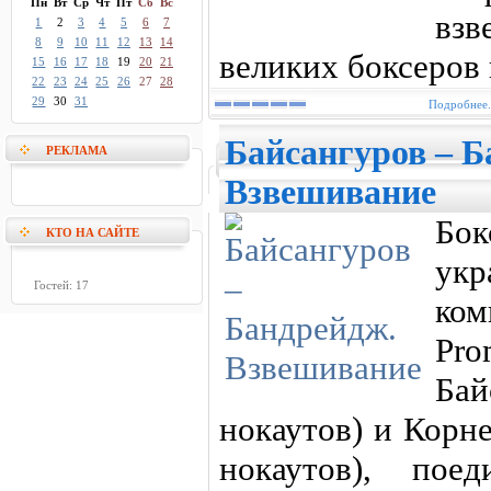
Пн
Вт
Ср
Чт
Пт
Сб
Вс
вз
1
2
3
4
5
6
7
8
9
10
11
12
13
14
великих боксеров
15
16
17
18
19
20
21
22
23
24
25
26
27
28
29
30
31
Подробнее.
Байсангуров – Б
РЕКЛАМА
Взвешивание
Бо
КТО НА САЙТЕ
укр
Гостей: 17
ко
Pr
Ба
нокаутов) и Корн
нокаутов), пое