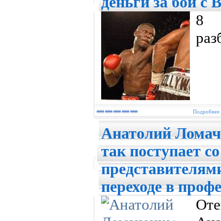
деньги за бой с
8
раз
Подробнее.
Анатолий Ломач
так поступает с
представителями
переходе в проф
От