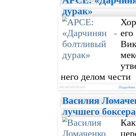
АРСЕ: «Дарчиня
дурак»
Хор
ег
Ви
мек
утв
него делом чести
Подробнее.
Василия Ломаче
лучшего боксера
Как
це