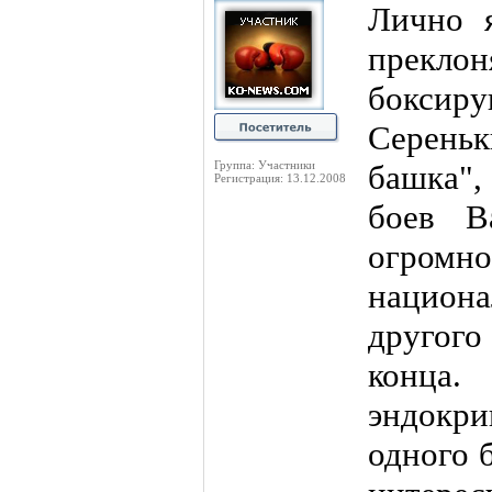
Лично 
преклон
боксиру
Серень
Группа: Участники
башка"
Регистрация: 13.12.2008
боев В
огром
национ
другого
конца.
эндокр
одного 