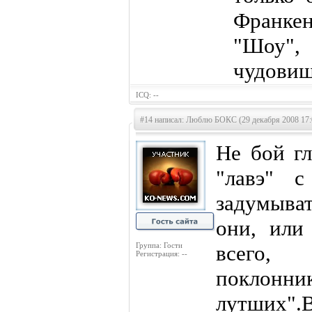
Франке
"Шоу"
чудови
ICQ: --
#14 написал: Люблю БОКС (29 декабря 2008 17:
Не бой г
"лавэ" 
задумыва
они, или
Группа: Гости
всего
Регистрация: --
поклонн
лутших"