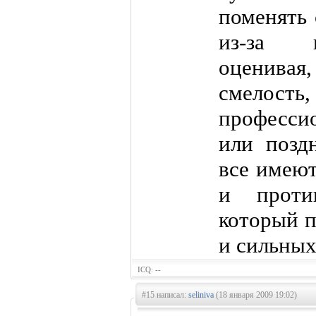
поменять 
из-за н
оценива
смелость,
професси
или позд
все имеют
и против
который п
и сильных
ICQ: --
#15 написал:
seliniva
(18 января 2009 19:02)