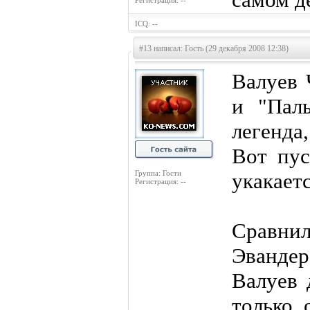
Регистрация: --
ICQ: --
#13 написал: Гость (29 декабря 2008 12:38)
Валуев 
и "Паль
легенда,
Вот пус
Группа: Гости
укакаетс
Регистрация: --
Сравнил
Эвандер
Валуев 
только 