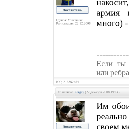
накосит
армия 
много) -
Группа: Участники
Регистрация: 22.12.2008
-----------
Если ты
или ребр
ICQ: 216362454
#5 написал:
sergey
(22 декабря 2008 19:14)
Им обои
реально 
своем м