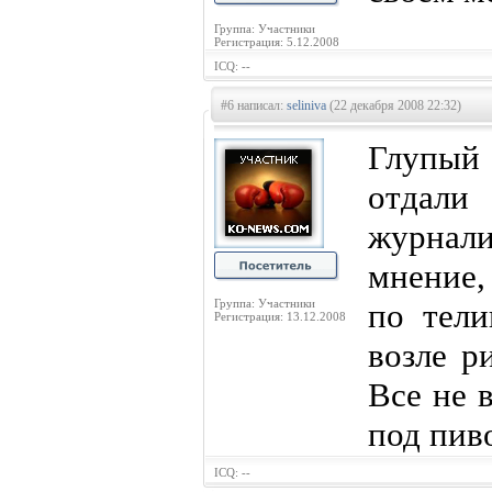
Группа: Участники
Регистрация: 5.12.2008
ICQ: --
#6 написал:
seliniva
(22 декабря 2008 22:32)
Глупый
отдал
журнал
мнение, 
Группа: Участники
по тели
Регистрация: 13.12.2008
возле р
Все не в
под пив
ICQ: --