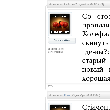
#7 написал: Саймон (23 декабря 2008 12:23)
Со сто
проплач
Холефи
скинуть
Группа: Гости
где-вы?
Регистрация: --
старый
новый п
хорошая
ICQ: --
#8 написал:
Егор
(23 декабря 2008 13:08)
Саймон,