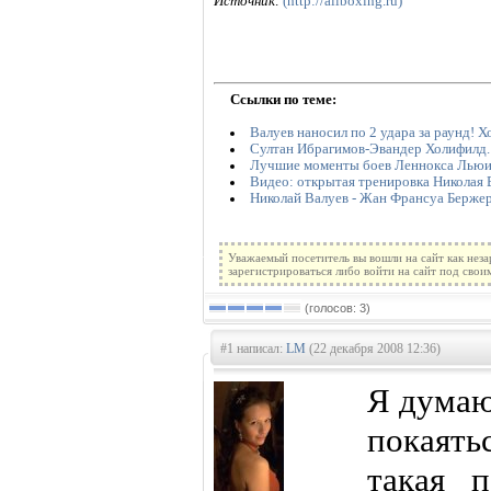
Источник:
(http://allboxing.ru)
Ссылки по теме:
Валуев наносил по 2 удара за раунд! Х
Султан Ибрагимов-Эвандер Холифилд.
Лучшие моменты боев Леннокса Льюис
Видео: открытая тренировка Николая В
Николай Валуев - Жан Франсуа Берже
Уважаемый посетитель вы вошли на сайт как нез
зарегистрироваться либо войти на сайт под свои
(голосов: 3)
#1 написал:
LM
(22 декабря 2008 12:36)
Я думаю
покаять
такая п