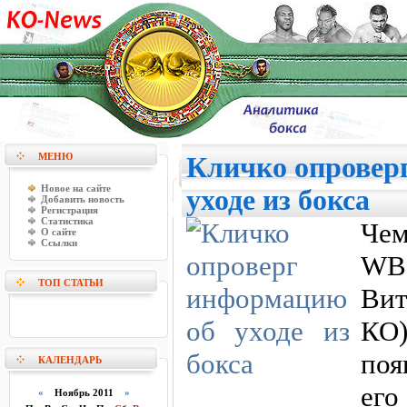
МЕНЮ
Кличко опровер
Новое на сайте
уходе из бокса
Добавить новость
Регистрация
Статистика
Че
О сайте
Ссылки
WB
ТОП СТАТЬИ
Вит
КО
поя
КАЛЕНДАРЬ
его
«
Ноябрь 2011
»