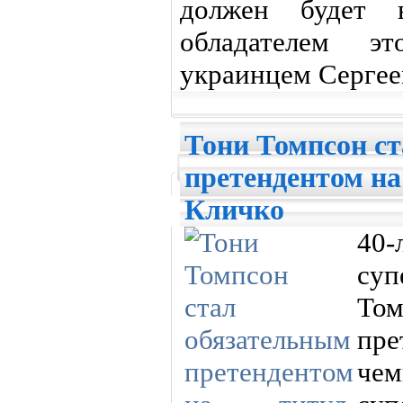
должен будет 
обладателем эт
украинцем Сергее
Тони Томпсон с
претендентом н
Кличко
40
су
Том
пр
ч