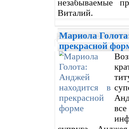
незабываемые пр
Виталий.
Мариола Голота:
прекрасной фор
Во
кр
ти
суп
Анд
вс
инф
супруга Андже