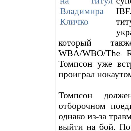
суп
IB
тит
укр
который такж
WBA/WBO/The Ri
Томпсон уже вст
проиграл нокауто
Томпсон долже
отборочном поед
однако из-за тра
выйти на бой. По