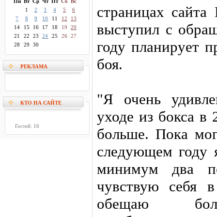
Пн
Вт
Ср
Чт
Пт
Сб
Вс
страницах сайта 
1
2
3
4
5
6
7
8
9
10
11
12
13
выступил с обра
14
15
16
17
18
19
20
21
22
23
24
25
26
27
году планирует п
28
29
30
боя.
РЕКЛАМА
"Я очень удивл
КТО НА САЙТЕ
уходе из бокса в 
Гостей: 16
больше. Пока мог
следующем году 
минимум два по
чувствую себя 
обещаю боле