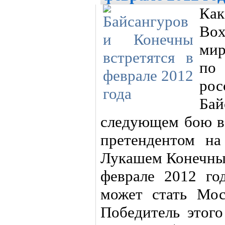
К
Box
мир
по
рос
Ба
следующем бою вс
претендентом на
Лукашем Конечны.
феврале 2012 го
может стать Мос
Победитель этого