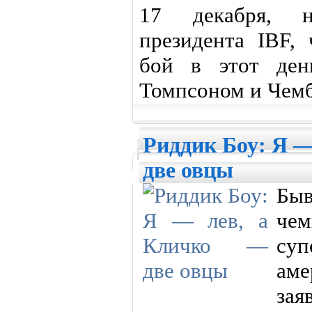
17 декабря, 
президента IBF,
бой в этот ден
Томпсоном и Чемб
Риддик Боу: Я —
две овцы
Бы
ч
суп
ам
зая