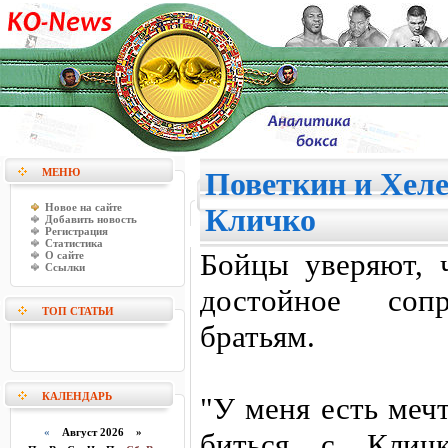
МЕНЮ
Поветкин и Хеле
Новое на сайте
Кличко
Добавить новость
Регистрация
Статистика
Бойцы уверяют, 
О сайте
Ссылки
достойное сопр
ТОП СТАТЬИ
братьям.
КАЛЕНДАРЬ
"У меня есть мечт
«
Август 2026 »
биться с Клич