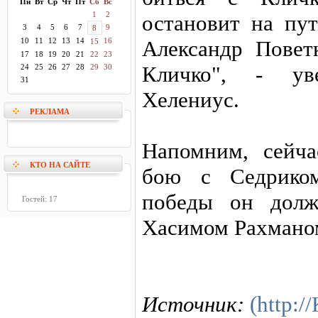
Пн
Вт
Ср
Чт
Пт
Сб
Вс
1
2
остановит на пут
3
4
5
6
7
9
8
10
11
12
13
14
16
Александр Повет
15
17
18
19
20
21
22
23
Кличко", - ув
24
25
26
27
28
29
30
31
Хелениус.
РЕКЛАМА
Напомним, сейча
КТО НА САЙТЕ
бою с Седриком
победы он долж
Гостей: 17
Хасимом Рахмано
Источник:
(http: