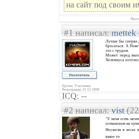
на сайт под своим и
Прос
#1 написал:
mettek
Лучше бы сперва д
бросаться. А Пове
это с трудом.
Может перед выхо
Хелениуса хотелос
Группа: Участники
Регистрация: 21.12.2008
ICQ: --
#2 написал:
vist
(22
"У меня есть мечт
остановит на пути
Неужели в лесах 
какое то.