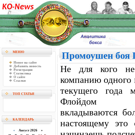
МЕНЮ
Промоушен боя 
Новое на сайте
Не для кого не
Добавить новость
Регистрация
Статистика
компанию одного 
О сайте
Ссылки
текущего года 
ТОП СТАТЬИ
Флойдом Ме
вкладываются бо
КАЛЕНДАРЬ
настоящему это 
«
Август 2026 »
начинаешь подсче