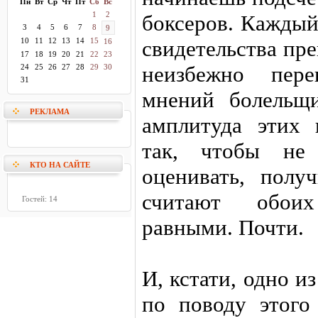
Пн
Вт
Ср
Чт
Пт
Сб
Вс
1
2
боксеров. Каждый
3
4
5
6
7
8
9
10
11
12
13
14
15
свидетельства пр
16
17
18
19
20
21
22
23
неизбежно пер
24
25
26
27
28
29
30
31
мнений болельщи
РЕКЛАМА
амплитуда этих 
так, чтобы не 
КТО НА САЙТЕ
оценивать, полу
считают обои
Гостей: 14
равными. Почти.
И, кстати, одно 
по поводу этого