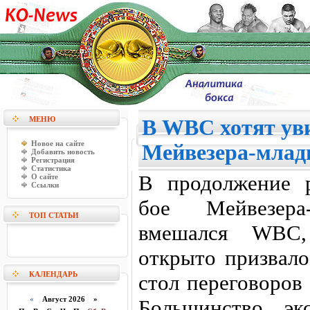
МЕНЮ
В WBC хотят ув
Новое на сайте
Мейвезера-млад
Добавить новость
Регистрация
Статистика
В продолжение 
О сайте
Ссылки
бое Мейвезер
ТОП СТАТЬИ
вмешался WBC, 
открыто призвало
КАЛЕНДАРЬ
стол переговоров
«
Август 2026 »
Большинство эк