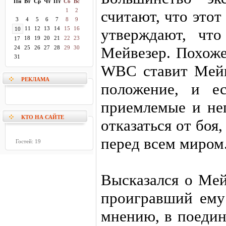
Пн
Вт
Ср
Чт
Пт
Сб
Вс
1
2
считают, что этот
3
4
5
6
7
8
9
11
12
13
14
15
16
10
утверждают, что
18
19
20
21
22
23
17
Мейвезер. Похоже
24
25
26
27
28
29
30
31
WBC ставит Мейв
РЕКЛАМА
положение, и е
приемлемые и не
КТО НА САЙТЕ
отказаться от боя
перед всем миром
Гостей: 19
Высказался о Мей
проигравший ему
мнению, в поедин