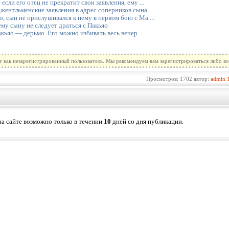
сли его отец не прекратит свои заявления, ему ...
жентльменские заявления в адрес соперников сына
, сын не прислушивался к нему в первом бою с Ма ...
му сыну не следует драться с Пакьяо
кьяо — дерьмо. Его можно избивать весь вечер
т как незарегистрированный пользователь. Мы рекомендуем вам зарегистрироваться либо во
Просмотров: 1702 автор:
admin
а сайте возможно только в течении
10
дней со дня публикации.