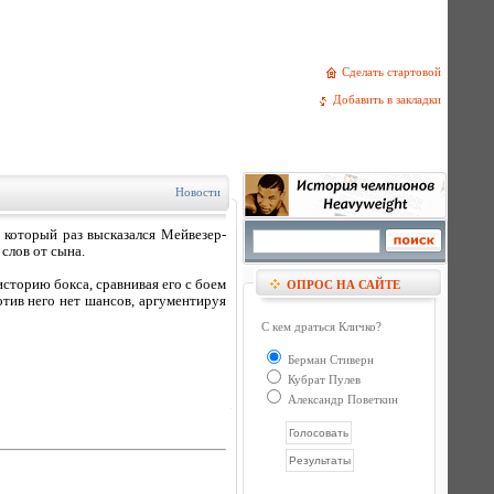
Сделать стартовой
Добавить в закладки
Новости
который раз высказался Мейвезер-
 слов от сына.
историю бокса, сравнивая его с боем
ОПРОС НА САЙТЕ
отив него нет шансов, аргументируя
С кем драться Кличко?
Берман Стиверн
Кубрат Пулев
Александр Поветкин