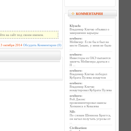
КОММЕНТАРИИ
Klyuch
:
Владимир Кличко объявил о
завершении карьеры
йти на сайт под своим именем.
oroboro
:
Мейвезер: Если бы я был на
13 октября 2014
Обсудить
Комментарии (0)
месте Пакьяо, у меня не было
...
oroboro
:
Инвесторы из ОАЭ пытаются
завлечь Мейвезера драться с
П ...
oroboro
:
Владимир Кличко победил
Кубрата Пулева нокаутом
oroboro
:
Владимир Кличко
нокаутировал Кубрата Пулева
oroboro
:
Рой Джонс
прокомментировал шансы
Хопкинса и Ковалева
ND
:
По словам Шеннона Бриггса,
он начал получать угрозы от
...
Civilization
: