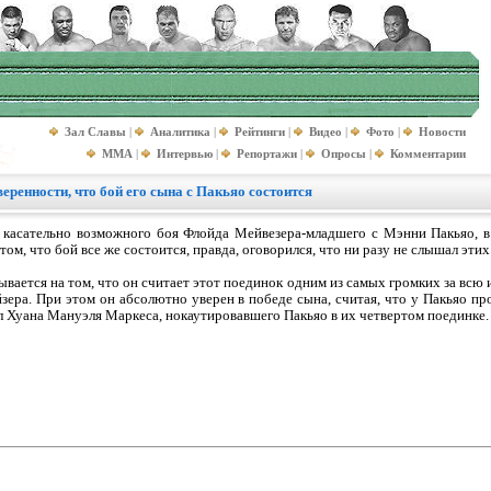
Зал Славы
|
Аналитика
|
Рейтинги
|
Видео
|
Фото
|
Новости
MMA
|
Интервью
|
Репортажи
|
Опросы
|
Комментарии
еренности, что бой его сына с Пакьяо состоится
касательно возможного боя Флойда Мейвезера-младшего с Мэнни Пакьяо, в 
ом, что бой все же состоится, правда, оговорился, что ни разу не слышал этих
ывается на том, что он считает этот поединок одним из самых громких за всю 
зера. При этом он абсолютно уверен в победе сына, считая, что у Пакьяо пр
 Хуана Мануэля Маркеса, нокаутировавшего Пакьяо в их четвертом поединке.