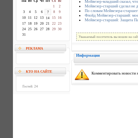
Пн
Вт
Ср
Чт
Пт
Сб
Вс
Мейвезер-младший сказал, что е
Мейвезер-старший сделал не д
1
2
По словам Мейвезера-старшего
3
4
5
6
8
9
7
Флойд Мейвезер-старший: мое
10
11
12
13
15
16
14
Мейвезер-старший: Защита Па
17
18
19
20
21
22
23
24
25
26
27
28
29
30
31
Уважаемый посетитель вы вошли на сай
РЕКЛАМА
Информация
КТО НА САЙТЕ
Комментировать новости н
Гостей: 24