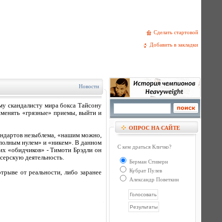
Сделать стартовой
Добавить в закладки
Новости
ому скандалисту мира бокса Тайсону
именять «грязные» приемы, выйти и
ОПРОС НА САЙТЕ
тандартов незыблема, «нашим можно,
«полным нулем» и «никем». В данном
С кем драться Кличко?
оих «обидчиков» - Тимоти Брэдли он
ксерскую деятельность.
Берман Стиверн
Кубрат Пулев
трыве от реальности, либо заранее
Александр Поветкин