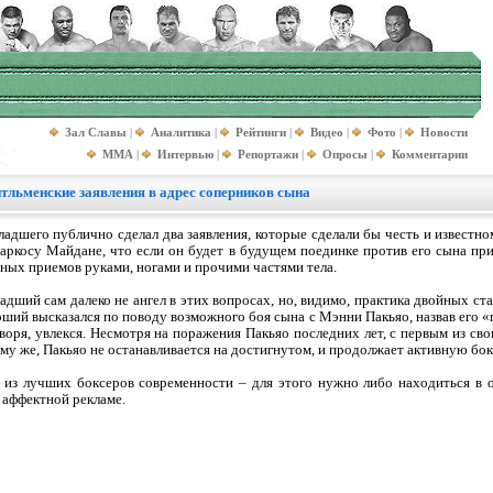
Зал Славы
|
Аналитика
|
Рейтинги
|
Видео
|
Фото
|
Новости
MMA
|
Интервью
|
Репортажи
|
Опросы
|
Комментарии
тльменские заявления в адрес соперников сына
адшего публично сделал два заявления, которые сделали бы честь и известн
аркосу Майдане, что если он будет в будущем поединке против его сына пр
ных приемов руками, ногами и прочими частями тела.
адший сам далеко не ангел в этих вопросах, но, видимо, практика двойных с
рший высказался по поводу возможного боя сына с Мэнни Пакьяо, назвав его 
оворя, увлекся. Несмотря на поражения Пакьяо последних лет, с первым из св
тому же, Пакьяо не останавливается на достигнутом, и продолжает активную бо
 из лучших боксеров современности – для этого нужно либо находиться в о
 аффектной рекламе.