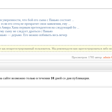
уверенности, что бой его сына с Пакьяо состоит ...
сли его отец не прекратит свои заявления, ему ...
л Амира Хана первым претендентом на следующий бо ...
му сыну не следует драться с Пакьяо
кьяо — дерьмо. Его можно избивать весь вечер
т как незарегистрированный пользователь. Мы рекомендуем вам зарегистрироваться либо во
Просмотров: 1785 автор:
admin
а сайте возможно только в течении
10
дней со дня публикации.