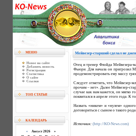
МЕНЮ
Мейвезер-старший сделал не джен
Новое на сайте
Отец и тренер Флойда Мейвезера-мл
Добавить новость
Фьюри. Для начала он пригрозил М
Регистрация
продемонстрировать ему массу гряз
Статистика
О сайте
Ссылки
Следует отметить, что Мейвезер-мл
прочим – нет». Далее Мейвезер-ста
случае как нам кажется, он мягко г
ТОП СТАТЬИ
поквитался в апреле этого года. К 
Назвать «никем» и «нулем» одного
договориться с сыном о такого рода
КАЛЕНДАРЬ
Источник:
(http://KO-News.com)
«
Август 2026 »