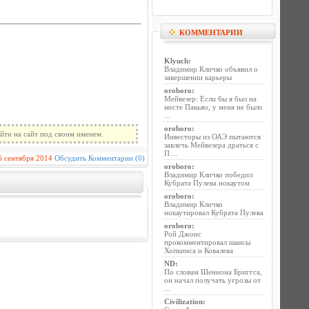
КОММЕНТАРИИ
Klyuch
:
Владимир Кличко объявил о
завершении карьеры
oroboro
:
Мейвезер: Если бы я был на
месте Пакьяо, у меня не было
...
oroboro
:
йти на сайт под своим именем.
Инвесторы из ОАЭ пытаются
завлечь Мейвезера драться с
П ...
6 сентября 2014
Обсудить
Комментарии (0)
oroboro
:
Владимир Кличко победил
Кубрата Пулева нокаутом
oroboro
:
Владимир Кличко
нокаутировал Кубрата Пулева
oroboro
:
Рой Джонс
прокомментировал шансы
Хопкинса и Ковалева
ND
:
По словам Шеннона Бриггса,
он начал получать угрозы от
...
Civilization
: