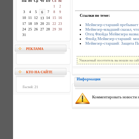
Пн
Вт
Ср
Чт
Пт
Сб
Вс
1
2
3
4
5
7
8
9
6
Ссылки по теме:
10
11
12
14
15
16
13
17
18
19
20
21
22
23
Мейвезер-старший пребывает в 
Мейвезер-младший сказал, что е
24
25
26
27
28
29
30
Отец Флойда Мейвезера назва
31
Флойд Мейвезер-старший: мое
Мейвезер-старший: Защита Па
РЕКЛАМА
Уважаемый посетитель вы вошли на сай
КТО НА САЙТЕ
Информация
Гостей: 21
Комментировать новости н