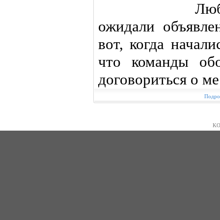
Люб
ожидали объявле
вот, когда начали
что команды об
договориться о ме
Подроб
KO