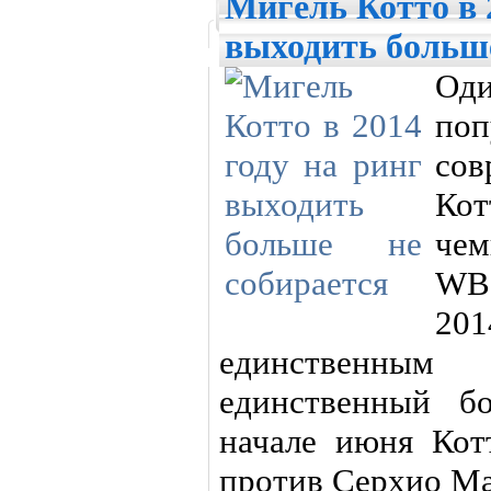
Мигель Котто в 
выходить больше
Оди
по
со
Ко
че
WBC
20
единственным
единственный б
начале июня Кот
против Серхио Ма