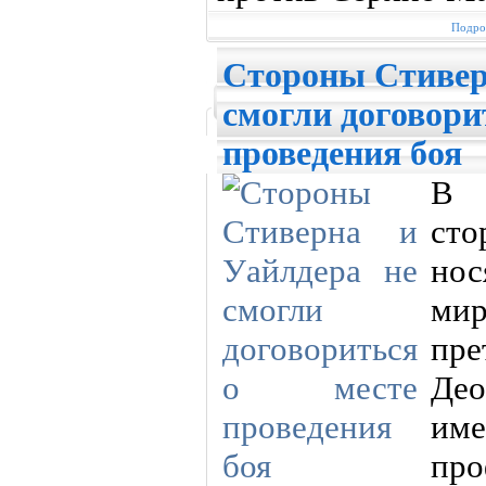
Подроб
Стороны Стивер
смогли договори
проведения боя
В 
сто
но
ми
пр
Де
им
про