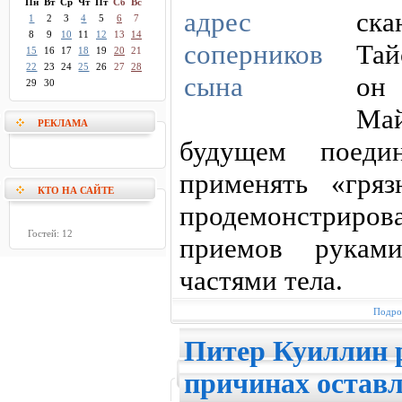
Пн
Вт
Ср
Чт
Пт
Сб
Вс
ск
1
2
3
4
5
6
7
8
9
10
11
12
13
14
Тай
15
16
17
18
19
20
21
22
23
24
25
26
27
28
он
29
30
Май
РЕКЛАМА
будущем поеди
применять «гря
КТО НА САЙТЕ
продемонстриро
Гостей: 12
приемов рукам
частями тела.
Подроб
Питер Куиллин р
причинах остав