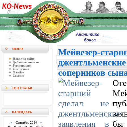
МЕНЮ
Мейвезер-старши
Новое на сайте
джентльменские 
Добавить новость
Регистрация
Статистика
соперников сын
О сайте
Ссылки
От
ТОП СТАТЬИ
Мей
пу
зая
КАЛЕНДАРЬ
бы
«
Сентябрь 2014
»