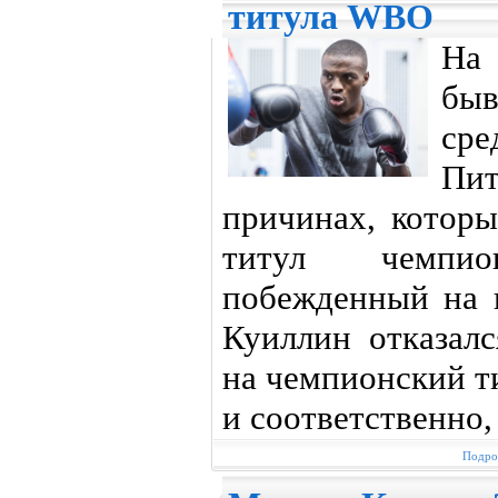
титула WBO
На
бы
сре
Пит
причинах, которы
титул чемпи
побежденный на 
Куиллин отказалс
на чемпионский т
и соответственно,
Подроб