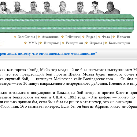
Зал Славы
|
Аналитика
|
Рейтинги
|
Видео
|
Фото
|
Новости
MMA
|
Интервью
|
Репортажи
|
Опросы
|
Комментарии
рен лишь потому что он-национальное меньшинство"
вых категориях Флойд Мейвезер-младший не был впечатлен выступлением М
т, что его предстоящий бой против Шейна Мозли будет намного более 
са скучный бой, — цитирует Мейвезера сайт Boxingscene.com. — Он бил по
везера — это 30 минут напряженного непрерывного действия. Именно это вы у
ьно отозвался о популярности Пакьяо, на бой которого против Клотти при
щаемым боксерским матчем в США с 1993 года. «Эти цифры — ничто по ср
и сколько пришло бы, если бы я был на ринге в этот вечер, это же очевидно…
Филиппин. Это вызывает интерес. Если бы он был из Африки, никто не обращ