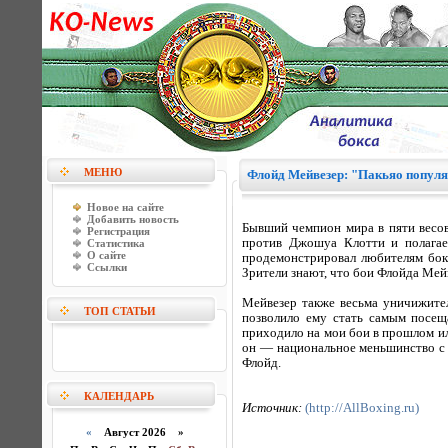
МЕНЮ
Флойд Мейвезер: "Пакьяо популя
Новое на сайте
Добавить новость
Бывший чемпион мира в пяти весо
Регистрация
против Джошуа Клотти и полагае
Статистика
О сайте
продемонстрировал любителям бок
Ссылки
Зрители знают, что бои Флойда Мей
Мейвезер также весьма уничижител
ТОП СТАТЬИ
позволило ему стать самым посе
приходило на мои бои в прошлом ил
он — национальное меньшинство с 
Флойд.
КАЛЕНДАРЬ
Источник:
(http://AllBoxing.ru)
«
Август 2026 »