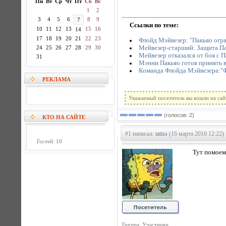
Пн
Вт
Ср
Чт
Пт
Сб
Вс
1
2
3
4
5
6
8
9
7
Ссылки по теме:
10
11
12
13
15
16
14
17
18
19
20
21
22
23
Флойд Мэйвезер: "Пакьяо огр
Мейвезер-старший: Защита Па
24
25
26
27
28
29
30
Мейвезер отказался от боя с П
31
Мэнни Пакьяо готов принять 
Команда Флойда Мэйвезера:"Ф
РЕКЛАМА
Уважаемый посетитель вы вошли на сай
(голосов: 2)
КТО НА САЙТЕ
#1 написал:
tatiss
(16 марта 2010 12:22)
Гостей: 10
Тут помоем
Группа: Участники