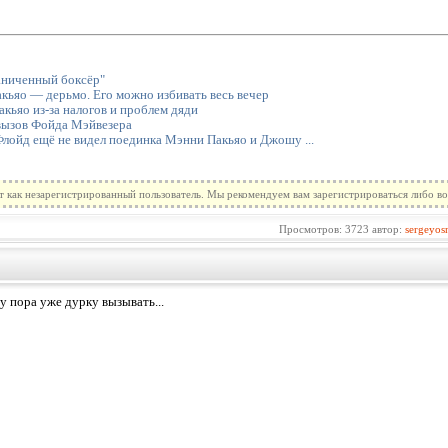
аниченный боксёр"
кьяо — дерьмо. Его можно избивать весь вечер
акьяо из-за налогов и проблем дяди
вызов Фойда Мэйвезера
лойд ещё не видел поединка Мэнни Пакьяо и Джошу ...
т как незарегистрированный пользователь. Мы рекомендуем вам зарегистрироваться либо во
Просмотров: 3723 автор:
sergeyos
у пора уже дурку вызывать...