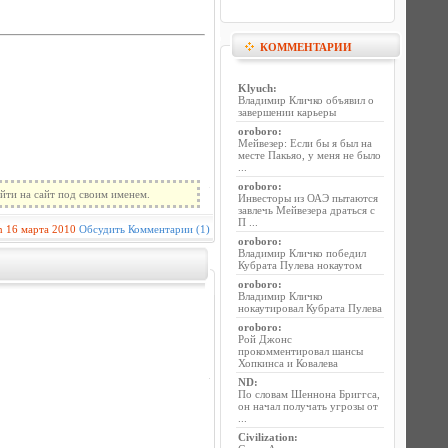
КОММЕНТАРИИ
Klyuch
:
Владимир Кличко объявил о
завершении карьеры
oroboro
:
Мейвезер: Если бы я был на
месте Пакьяо, у меня не было
...
oroboro
:
йти на сайт под своим именем.
Инвесторы из ОАЭ пытаются
завлечь Мейвезера драться с
П ...
n
16 марта 2010
Обсудить
Комментарии (1)
oroboro
:
Владимир Кличко победил
Кубрата Пулева нокаутом
oroboro
:
Владимир Кличко
нокаутировал Кубрата Пулева
oroboro
:
Рой Джонс
прокомментировал шансы
Хопкинса и Ковалева
ND
:
По словам Шеннона Бриггса,
он начал получать угрозы от
...
Civilization
: