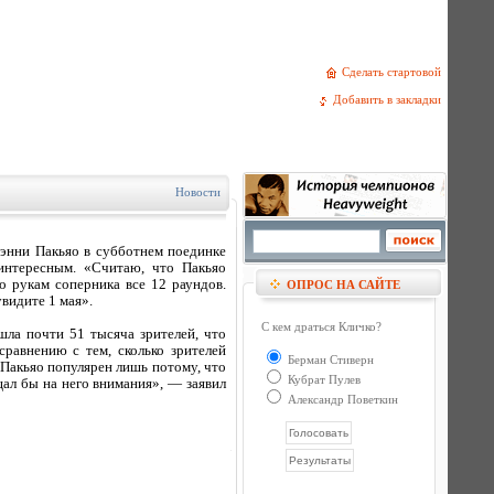
Сделать стартовой
Добавить в закладки
Новости
энни Пакьяо в субботнем поединке
интересным. «Считаю, что Пакьяо
 рукам соперника все 12 раундов.
ОПРОС НА САЙТЕ
видите 1 мая».
С кем драться Кличко?
шла почти 51 тысяча зрителей, что
авнению с тем, сколько зрителей
Берман Стиверн
 Пакьяо популярен лишь потому, что
Кубрат Пулев
ал бы на него внимания», — заявил
Александр Поветкин