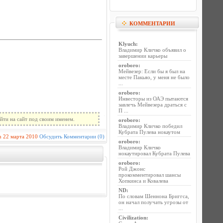
КОММЕНТАРИИ
Klyuch
:
Владимир Кличко объявил о
завершении карьеры
oroboro
:
Мейвезер: Если бы я был на
месте Пакьяо, у меня не было
...
oroboro
:
Инвесторы из ОАЭ пытаются
завлечь Мейвезера драться с
П ...
йти на сайт под своим именем.
oroboro
:
Владимир Кличко победил
Кубрата Пулева нокаутом
n
22 марта 2010
Обсудить
Комментарии (0)
oroboro
:
Владимир Кличко
нокаутировал Кубрата Пулева
oroboro
:
Рой Джонс
прокомментировал шансы
Хопкинса и Ковалева
ND
:
По словам Шеннона Бриггса,
он начал получать угрозы от
...
Civilization
: