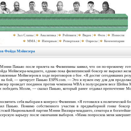
Зал Славы
|
Аналитика
|
Рейтинги
|
Видео
|
Фото
|
Новости
MMA
|
Интервью
|
Репортажи
|
Опросы
|
Комментарии
ов Фойда Мэйвезера
энни Пакьяо после прилета на Филиппины заявил, что он по-прежнему гото
лойда Мейвезера-младшего, однако пока филиппинский боксер не выразил жел
тавленные Мейвезером в ходе переговоров о бое. «Я достиг сегодняшних резул
 на бой, — цитирует Пакьяо ESPN.com. — Это я нужен ему для для продолжен
йвезер проведет поединок против чемпиона WBA в полусреднем весе Шейна Мо
н победить Мозли, — сказал Пакьяо, который ранее отдавал препочтение Мо
освятить себя выборам в конгресс Филиппин. «Я готовился к политической бор
ил Пакьяо. Помимо собственного участия в предвыборной гонке боксер
стской Национальной партии Мэнни Виллара-младшего, сенатора и богатейше
оксерскую карьеру после окончания выборов. «Мама попросила меня заверши