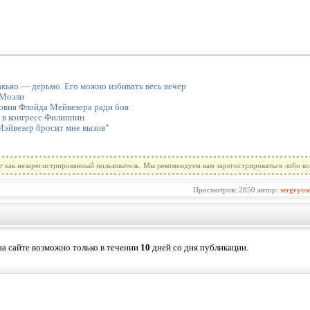
кьяо — дерьмо. Его можно избивать весь вечер
 Мозли
овия Флойда Мейвезера ради боя
в конгресс Филиппин
эйвезер бросит мне вызов"
т как незарегистрированный пользователь. Мы рекомендуем вам зарегистрироваться либо во
Просмотров: 2850 автор:
sergeyos
а сайте возможно только в течении
10
дней со дня публикации.