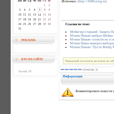
Пн
Вт
Ср
Чт
Пт
Сб
Вс
Источник:
(http://AllBoxing.ru)
1
2
3
4
5
6
8
9
7
10
11
12
13
15
16
14
17
18
19
20
21
22
23
Ссылки по теме:
24
25
26
27
28
29
30
31
Мейвезер-старший: Защита Па
Мэнни Пакьяо выбрал Шейна
Мэнни Пакьяо согласен на усл
РЕКЛАМА
Мэнни Пакьо выиграл выборы 
Мэнни Пакьяо:"Пусть Флойд М
КТО НА САЙТЕ
Уважаемый посетитель вы вошли на сай
(голосов: 1)
Гостей: 19
Информация
Комментировать новости н