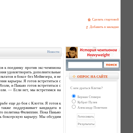
Сделать стартовой
Добавить в закладки
Новости
в к поединку против экс-чемпиона
ания удовлетворить дополнительные
ьтатов в боксе без Мейвезера, и не
ОПРОС НА САЙТЕ
ия карьеры. Я готов встретиться с
зли, и Пакьяо готов встретиться с
С кем драться Кличко?
зли. — Если нет, мы встретимся на
Берман Стиверн
Кубрат Пулев
ьбе еще до боя с Клотти. Я готов к
 также поддерживает кандидата в
Александр Поветкин
го политика Филиппин. Пока Пакьяо
ть боксерскую карьеру. Мы обсудим