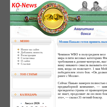
МЕНЮ
Мэнни Пакьяо готов принять выз
Новое на сайте
Добавить новость
Чемпион WBO в полусреднем весе М
Регистрация
мира в пяти весовых категориях Ф
Статистика
О сайте
требования к допинг-контролю, выс
Ссылки
вижу никакого смысла вызывать его
ним, когда он пожелает». 1 мая Ме
победителем этого боя. «Он долже
ТОП СТАТЬИ
ринге с Мозли».
Сейчас Пакьяо намерен полностью п
предвыборной компании», — заяв
президенты страны от правоцентри
не знает, продолжит ли он свою б
КАЛЕНДАРЬ
это», — сказал 31-летний боксер.
«
Август 2026 »