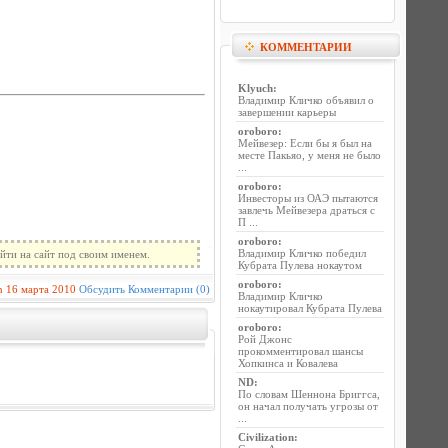
КОММЕНТАРИИ
Klyuch
:
Владимир Кличко объявил о
завершении карьеры
oroboro
:
Мейвезер: Если бы я был на
месте Пакьяо, у меня не было
...
oroboro
:
Инвесторы из ОАЭ пытаются
завлечь Мейвезера драться с
П ...
oroboro
:
Владимир Кличко победил
йти на сайт под своим именем.
Кубрата Пулева нокаутом
oroboro
:
n
16 марта 2010
Обсудить
Комментарии (0)
Владимир Кличко
нокаутировал Кубрата Пулева
oroboro
:
Рой Джонс
прокомментировал шансы
Хопкинса и Ковалева
ND
:
По словам Шеннона Бриггса,
он начал получать угрозы от
...
Civilization
: