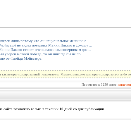
лярен лишь потому что он-национальное меньшинс ...
лойд ещё не видел поединка Мэнни Пакьяо и Джошу ...
энни Пакьяо станет очень сложным соперником для ...
 уверен в своей победе, то он никогда бы не по ...
ьяо от Флойда Мэйвезера
т как незарегистрированный пользователь. Мы рекомендуем вам зарегистрироваться либо во
Просмотров: 3256 автор:
sergeyos
а сайте возможно только в течении
10
дней со дня публикации.