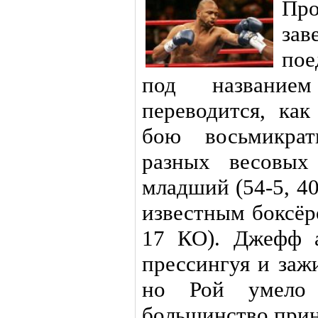
Про
за
пое
под название
переводится, ка
бою восьмикра
разных весовых
младший (54-5, 40
известным боксёр
17 КО). Джефф а
прессингуя и заж
но Рой умело
большинство прин