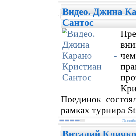
Видео. Джина Ка
Сантос
Пр
вни
чем
пр
пр
Кри
Поединок состоя
рамках турнира Str
Подробне
Виталий Кличко 