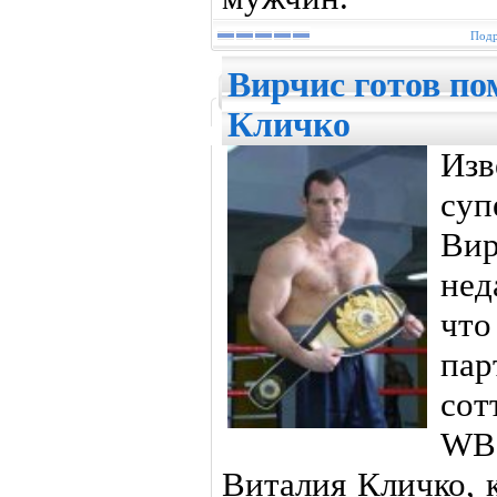
Подр
Вирчис готов п
Кличко
Из
су
Вир
нед
что
па
сот
WB
Виталия Кличко, 