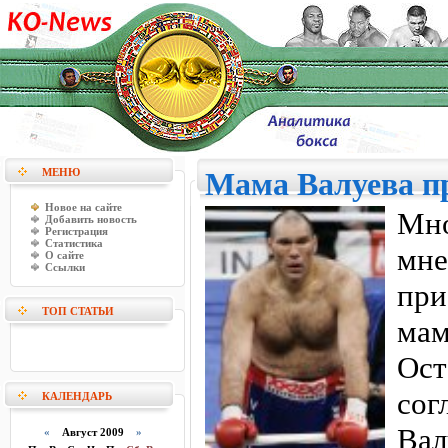
МЕНЮ
Мама Валуева п
Новое на сайте
Мно
Добавить новость
Регистрация
Статистика
мн
О сайте
Ссылки
при
ТОП СТАТЬИ
мам
Ос
со
КАЛЕНДАРЬ
Вал
«
Август 2009
»