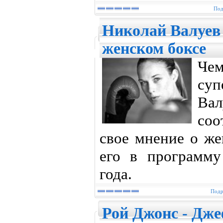
Под
Николай Валуев
женском боксе
Че
суп
Ва
соо
свое мнение о же
его в программ
года.
Подр
Рой Джонс - Дже