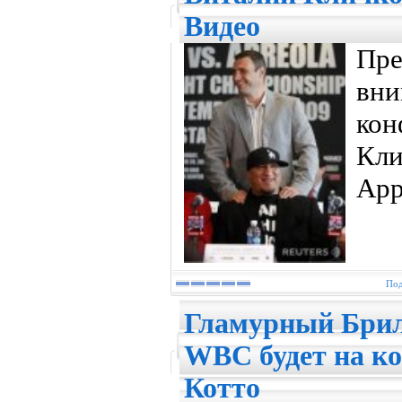
Видео
Пр
вн
ко
Кл
Арр
Под
Гламурный Брил
WBC будет на ко
Котто