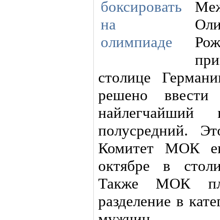
Меж
Оли
Ро
при
столице Герман
решено ввести 
найлегчайший
полусредний. Э
Комитет МОК ещ
октябре в стол
Также МОК пла
разделение в кате
мужчин.