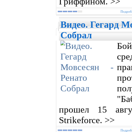
Гриффином. >>
Подробн
Видео. Гегард М
Собрал
Бо
сре
пра
пр
по
"Ба
прошел 15 авгу
Strikeforce. >>
Подробн