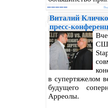
Под
Виталий Кличко 
пресс-конференц
Вч
СШ
St
со
кон
в супертяжелом в
будущего сопер
Арреолы.