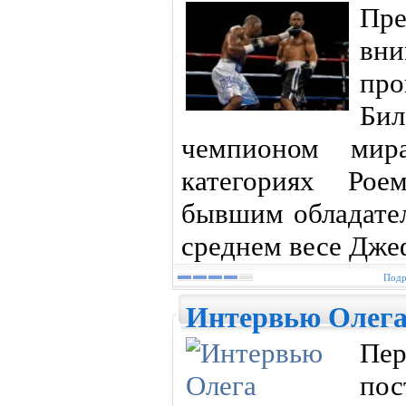
Пр
вн
про
Би
чемпионом мир
категориях Ро
бывшим обладател
среднем весе Дже
Подр
Интервью Олега
Пе
пос