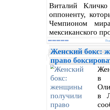
Виталий Кличко
оппоненту, котор
Чемпионом мира
мексиканского пр
Под
Женский бокс: 
право боксирова
Жен
в 
Оли
в Л
со