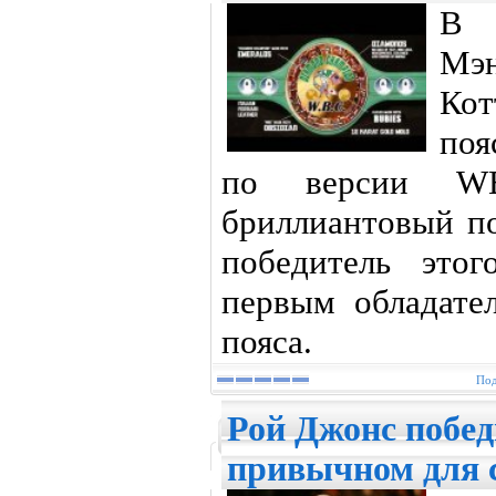
В 
Мэ
Кот
поя
по версии W
бриллиантовый п
победитель этог
первым обладате
пояса.
Под
Рой Джонс побе
привычном для с