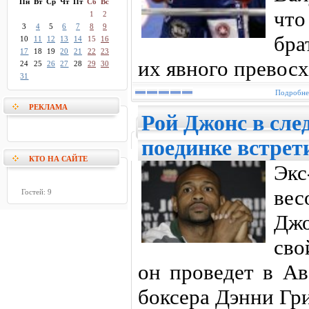
Пн
Вт
Ср
Чт
Пт
Сб
Вс
что
1
2
3
4
5
6
7
8
9
бра
10
11
12
13
14
15
16
17
18
19
20
21
22
23
их явного превосх
24
25
26
27
28
29
30
31
Подробнее
РЕКЛАМА
Рой Джонс в сл
поединке встрет
КТО НА САЙТЕ
Экс
ве
Гостей: 9
Джо
св
он проведет в Ав
боксера Дэнни Гр