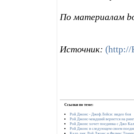
По материалам bo
Источник:
(http:
Ссылки по теме:
Рой Джонс - Джеф Лейси: видео боя
Рой Джонс-младший вернется на ринг
Рой Джонс хочет поединка с Джо Кал
Рой Джонс в следующем своем поедин
Кадр дня: Рой Джонс и Феликс Трини