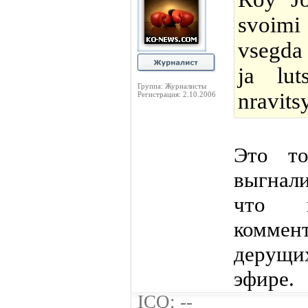
svoim
vsegda 
ja lu
Группа: Журналисты
nravits
Регистрация: 2.10.2006
Это т
выгнали
что 
коммен
дерущи
эфире.
ICQ: --