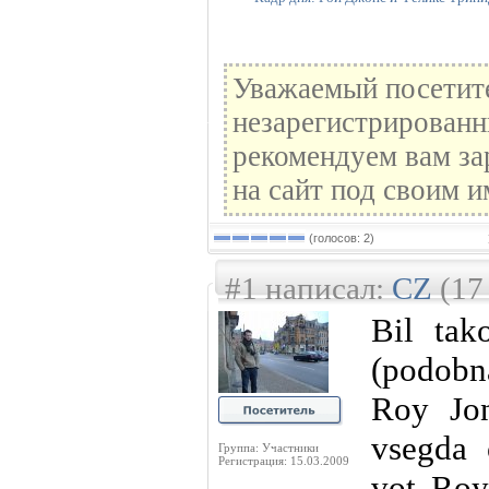
Уважаемый посетите
незарегистрированн
рекомендуем вам за
на сайт под своим и
(голосов: 2)
#1 написал:
CZ
(17 
Bil tak
(podobn
Roy Jo
vsegda 
Группа: Участники
Регистрация: 15.03.2009
vot Roy