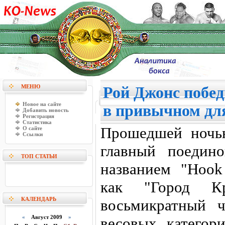
МЕНЮ
Рой Джонс побе
Новое на сайте
в привычном для
Добавить новость
Регистрация
Статистика
Прошедшей ночь
О сайте
Ссылки
главный поедин
ТОП СТАТЬИ
названием "Hook 
как "Город К
КАЛЕНДАРЬ
восьмикратный 
«
Август 2009
»
весовых катего