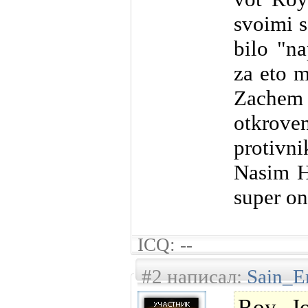
svoimi 
bilo "na
za eto m
Zachem 
otkro
protivni
Nasim H
super o
ICQ: --
#2 написал:
Sain_E
Roy Jo