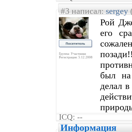
#3 написал:
sergey
(
Рой Джо
его ср
сожал
позади!
Группа: Участники
Регистрация: 5.12.2008
против
был на
делал в
действ
природ
ICQ: --
Информация