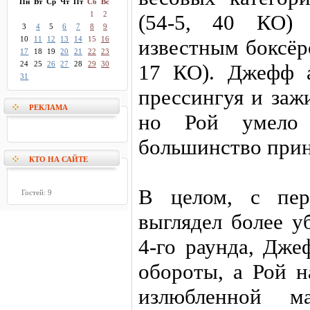
Пн
Вт
Ср
Чт
Пт
Сб
Вс
1
2
(54-5, 40 КО) 
3
4
5
6
7
8
9
10
11
12
13
14
15
16
известным боксёр
17
18
19
20
21
22
23
24
25
26
27
28
29
30
17 КО). Джефф а
31
прессингуя и заж
РЕКЛАМА
но Рой умело
большинство прин
КТО НА САЙТЕ
В целом, с пе
Гостей: 9
выглядел более у
4-го раунда, Дже
обороты, а Рой н
излюбленной м