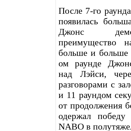
После 7-го раунд
появилась больш
Джонс демо
преимущество н
больше и больше 
ом раунде Джонс
над Лэйси, чер
разговорами с за
и 11 раундом сек
от продолжения б
одержал победу
NABO в полутяжел