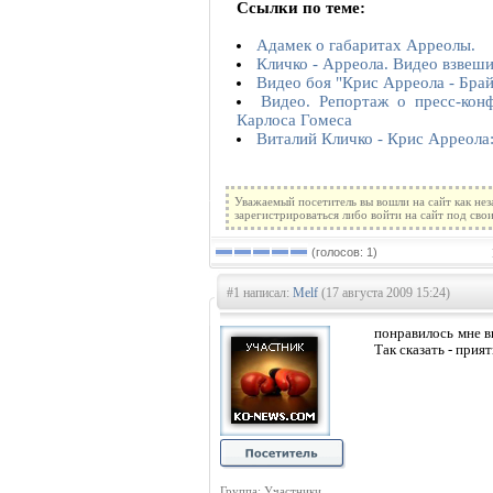
Ссылки по теме:
Адамек о габаритах Арреолы.
Кличко - Арреола. Видео взвеш
Видео боя "Крис Арреола - Бра
Видео. Репортаж о пресс-кон
Карлоса Гомеса
Виталий Кличко - Крис Арреола:
Уважаемый посетитель вы вошли на сайт как не
зарегистрироваться либо войти на сайт под сво
(голосов: 1)
#1 написал:
Melf
(17 августа 2009 15:24)
понравилось мне ви
Так сказать - прия
Группа: Участники