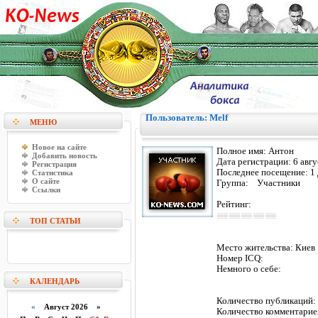
Пользователь: Melf
МЕНЮ
Новое на сайте
Полное имя:
Антон
Добавить новость
Дата регистрации:
6 авг
Регистрация
Последнее посещение:
1
Статистика
О сайте
Группа: Участники
Ссылки
Рейтинг:
ТОП СТАТЬИ
Место жительства:
Киев
Номер ICQ:
Немного о себе:
КАЛЕНДАРЬ
Количество публикаци
«
Август 2026 »
Количество комментарие