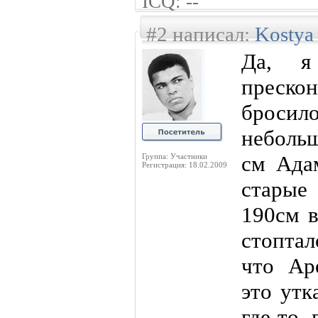
ICQ: --
#2 написал:
Kostya
Да, я
преско
бросило
неболь
см Адам
Группа: Участники
Регистрация: 18.02.2009
старые
190см в
стопта
что Ар
это утк
где-то