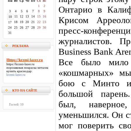
Пн
Вт
Ср
Чт
Пт
Сб
Вс
1
2
Онтарио в Калиф
3
4
5
6
7
8
9
11
12
13
14
15
16
10
Крисом Арреоло
18
19
20
21
22
23
17
пресс-конфере
24
25
26
27
28
29
30
31
журналистов. Пр
РЕКЛАМА
Business Bank Are
Все было мило
Https://krzmi-lazer.ru
https://krzmi-lazer.ru
порошковая покраска металла
«кошмарных» мыс
купить краснодар.
krzmi-lazer.ru
бою с Минто и 
КТО НА САЙТЕ
большой парень
был, наверное
Гостей: 10
уменьшился. Он с
мог поверить св