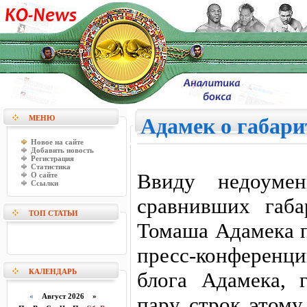
МЕНЮ
Адамек о габари
Новое на сайте
Добавить новость
Регистрация
Статистика
Ввиду недоумен
О сайте
Ссылки
сравнивших габ
ТОП СТАТЬИ
Томаша Адамека п
пресс-конференци
КАЛЕНДАРЬ
блога Адамека, 
«
Август 2026 »
пару строк этому