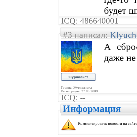
будет 
ICQ: 486640001
#3 написал:
Klyuch
А сбро
даже не
Группа: Журналисты
Регистрация: 27.06.2009
ICQ: --
Информация
Комментировать новости на сайте