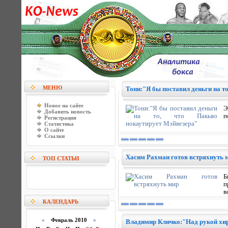
МЕНЮ
Тони:"Я бы поставил деньги на т
Новое на сайте
Э
Добавить новость
п
Регистрация
Статистика
О сайте
Ссылки
Хасим Рахман готов встряхнуть 
ТОП СТАТЬИ
Б
п
в
КАЛЕНДАРЬ
«
Февраль 2010
»
Владимир Кличко:"Над рукой хир