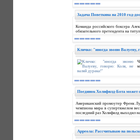
Задача Поветкина на 2010 год-до
Команда российского боксера Алек
обязательного претендента на титу
Кличко: "иногда звоню Валуеву, г
Ч
м
Поединок Холифилд-Бота может с
Американский промоутер Френк Лук
чемпиона мира в супертяжелом вес
последний раз Холифилд выходил на
Арреола: Рассчитываю на польск