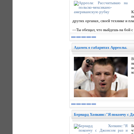
К
п
других органах, своей технике и пл
—Ты обещал, что выйдешь на бой с
Адамек о габаритах Арреолы.
В
в
в
к
Бернард Хопкинс:"Я покончу с Дж
Б
ч