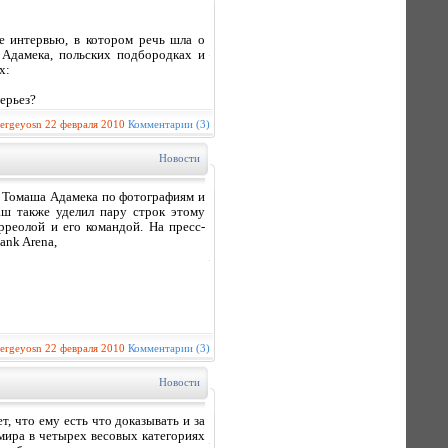
е интервью, в котором речь шла о
 Адамека, польских подбородках и
х:
ерьез?
sergeyosn
22 февраля 2010
Комментарии (3)
Новости
 Томаша Адамека по фотографиям и
аш также уделил пару строк этому
рреолой и его командой. На пресс-
ank Arena,
sergeyosn
22 февраля 2010
Комментарии (3)
Новости
 что ему есть что доказывать и за
мира в четырех весовых категориях