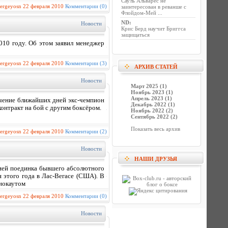
Сауль Альварес не
sergeyosn
22 февраля 2010
Комментарии (0)
заинтересован в реванше с
Флойдом-Мей ...
ND
:
Новости
Крис Берд научит Бриггса
защищаться
010 году. Об этом заявил менеджер
sergeyosn
22 февраля 2010
Комментарии (3)
АРХИВ СТАТЕЙ
Новости
Март 2025 (1)
Ноябрь 2023 (1)
Апрель 2023 (1)
ечение ближайших дней экс-чемпион
Декабрь 2022 (1)
контракт на бой с другим боксёром.
Ноябрь 2022 (2)
Сентябрь 2022 (2)
Показать весь архив
sergeyosn
22 февраля 2010
Комментарии (2)
Новости
НАШИ ДРУЗЬЯ
ией поединка бывшего абсолютного
 этого года в Лас-Вегасе (США). В
 нокаутом
sergeyosn
22 февраля 2010
Комментарии (0)
Новости