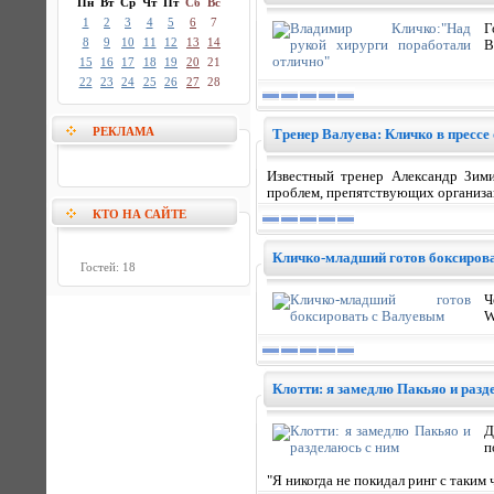
Пн
Вт
Ср
Чт
Пт
Сб
Вс
1
2
3
4
5
6
7
Г
8
9
10
11
12
13
14
В
15
16
17
18
19
20
21
22
23
24
25
26
27
28
РЕКЛАМА
Тренер Валуева: Кличко в прессе
Известный тренер Александр Зим
проблем, препятствующих организ
КТО НА САЙТЕ
Кличко-младший готов боксиров
Гостей: 18
Ч
W
Клотти: я замедлю Пакьяо и разд
Д
п
"Я никогда не покидал ринг с таким