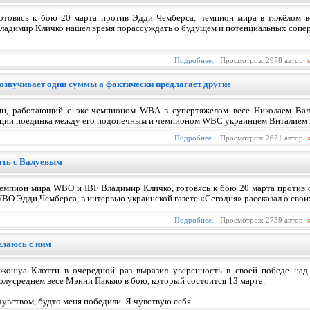
отовясь к бою 20 марта против Эдди Чемберса, чемпион мира в тяжёлом 
ладимир Кличко нашёл время порассуждать о будущем и потенциальных сопер
Подробнее...
Просмотров: 2978 автор:
 озвучивает одни суммы а фактически предлагает другие
ин, работающий с экс-чемпионом WBA в супертяжелом весе Николаем Валу
ации поединка между его подопечным и чемпионом WBC украинцем Виталием 
Подробнее...
Просмотров: 2621 автор:
ать с Валуевым
емпион мира WBO и IBF Владимир Кличко, готовясь к бою 20 марта против о
BO Эдди Чемберса, в интервью украинской газете «Сегодня» рассказал о сво
Подробнее...
Просмотров: 2759 автор:
елаюсь с ним
жошуа Клотти в очередной раз выразил уверенность в своей победе н
олусреднем весе Мэнни Пакьяо в бою, который состоится 13 марта.
 чувством, будто меня победили. Я чувствую себя