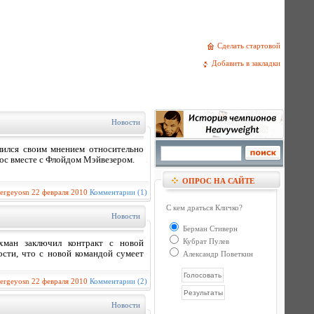
Сделать стартовой
Добавить в закладки
Новости
лился своим мнением относительно
ос вместе с Флойдом Мэйвезером.
ОПРОС НА САЙТЕ
sergeyosn
22 февраля 2010
Комментарии (1)
С кем драться Кличко?
Новости
Берман Стиверн
Кубрат Пулев
хман заключил контракт с новой
сти, что с новой командой сумеет
Александр Поветкин
sergeyosn
22 февраля 2010
Комментарии (2)
Новости