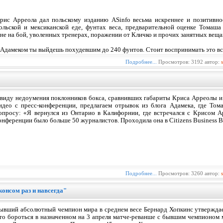
рис Арреола дал польскому изданию ASinfo весьма искреннее и позитивно
ольской и мексиканской еде, фунтах веса, предварительной оценке Томаша
ане на бой, уволенных тренерах, поражении от Кличко и прочих занятных веща
 Адамеком ты выйдешь похудевшим до 240 фунтов. Стоит воспринимать это вс
Подробнее...
Просмотров: 3192 автор:
виду недоумения поклонников бокса, сравнивших габариты Криса Арреолы и
идео с пресс-конференции, предлагаем отрывок из блога Адамека, где Том
опросу: «Я вернулся из Онтарио в Калифорнии, где встречался с Крисом А
онференции было больше 50 журналистов. Проходила она в Citizens Business B
Подробнее...
Просмотров: 3260 автор:
онсом раз и навсегда"
ывший абсолютный чемпион мира в среднем весе Бернард Хопкинс утверждает,
то бороться в назначенном на 3 апреля матче-реванше с бывшим чемпионом 