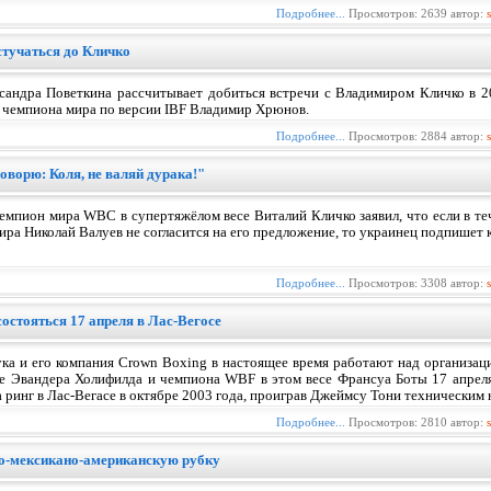
Подробнее...
Просмотров: 2639 автор:
стучаться до Кличко
сандра Поветкина рассчитывает добиться встречи с Владимиром Кличко в 2
л чемпиона мира по версии IBF Владимир Хрюнов.
Подробнее...
Просмотров: 2884 автор:
оворю: Коля, не валяй дурака!"
емпион мира WBC в супертяжёлом весе Виталий Кличко заявил, что если в т
ира Николай Валуев не согласится на его предложение, то украинец подпишет 
Подробнее...
Просмотров: 3308 автор:
остояться 17 апреля в Лас-Вегосе
а и его компания Crown Boxing в настоящее время работают над организац
е Эвандера Холифилда и чемпиона WBF в этом весе Франсуа Боты 17 апреля
 ринг в Лас-Вегасе в октябре 2003 года, проиграв Джеймсу Тони техническим
Подробнее...
Просмотров: 2810 автор:
о-мексикано-американскую рубку