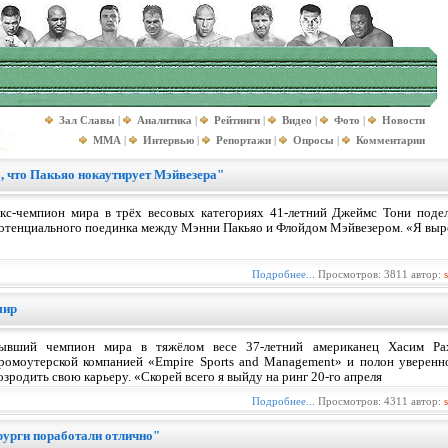
Зал Славы
|
Аналитика
|
Рейтинги
|
Видео
|
Фото
|
Новости
MMA
|
Интервью
|
Репортажи
|
Опросы
|
Комментарии
о, что Пакьяо нокаутирует Мэйвезера"
кс-чемпион мира в трёх весовых категориях 41-летний Джеймс Тони поде
отенциального поединка между Мэнни Пакьяо и Флойдом Мэйвезером. «Я выр
Подробнее...
Просмотров: 3811 автор:
мир
ывший чемпион мира в тяжёлом весе 37-летний американец Хасим Ра
ромоутерской компанией «Empire Sports and Management» и полон уверенно
озродить свою карьеру. «Скорей всего я выйду на ринг 20-го апреля
Подробнее...
Просмотров: 4311 автор:
урги поработали отлично"