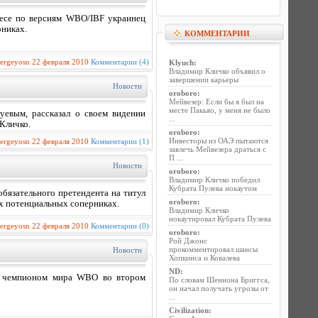
весе по версиям WBO/IBF украинец
никах.
КОММЕНТАРИИ
sergeyosn
22 февраля 2010
Комментарии (4)
Klyuch
:
Владимир Кличко объявил о
завершении карьеры
Новости
oroboro
:
Мейвезер: Если бы я был на
месте Пакьяо, у меня не было
евым, рассказал о своем видении
...
Кличко.
oroboro
:
Инвесторы из ОАЭ пытаются
sergeyosn
22 февраля 2010
Комментарии (1)
завлечь Мейвезера драться с
П ...
Новости
oroboro
:
Владимир Кличко победил
Кубрата Пулева нокаутом
бязательного претендента на титул
oroboro
:
их потенциальных соперниках.
Владимир Кличко
нокаутировал Кубрата Пулева
sergeyosn
22 февраля 2010
Комментарии (0)
oroboro
:
Рой Джонс
прокомментировал шансы
Новости
Хопкинса и Ковалева
ND
:
ад чемпионом мира WBO во втором
По словам Шеннона Бриггса,
он начал получать угрозы от
...
Civilization
: