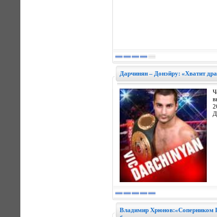
Дарчинян – Донэйру: «Хватит др
Ч
в
2
Д
Владимир Хрюнов:«Соперником По