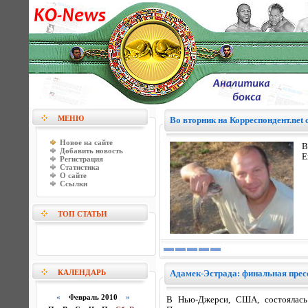
МЕНЮ
Во вторник на Корреспондент.net
Новое на сайте
В
Добавить новость
Е
Регистрация
Статистика
О сайте
Ссылки
ТОП СТАТЬИ
КАЛЕНДАРЬ
Адамек-Эстрада: финальная прес
«
Февраль 2010
»
В Нью-Джерси, США, состоялась