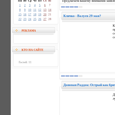
Пн
Вт
Ср
Чт
Пт
Сб
Вс
Предлагаем вашему внимания заявле
1
2
3
4
5
6
7
8
9
10
11
12
13
14
15
16
17
18
19
20
21
Кличко - Валуев 29 мая?
22
23
24
25
26
27
28
К
п
РЕКЛАМА
с
с
КТО НА САЙТЕ
Гостей: 11
Донован Раддок: Острый как бри
Д
л