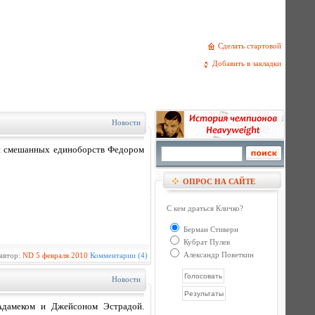
Сделать стартовой
Добавить в закладки
Новости
дой смешанных единоборств Федором
ОПРОС НА САЙТЕ
С кем драться Кличко?
Берман Стиверн
Кубрат Пулев
Александр Поветкин
автор:
ND
5 февраля 2010
Комментарии (4)
Новости
Адамеком и Джейсоном Эстрадой.