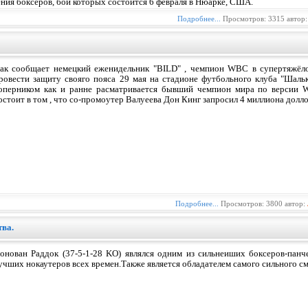
ния боксеров, бой которых состоится 6 февраля в Нюарке, США.
Подробнее...
Просмотров: 3315 автор
ак сообщает немецкий еженидельник "BILD" , чемпион WBC в супертяжёло
ровести защиту свояго пояса 29 мая на стадионе футбольного клуба "Шаль
оперником как и ранне расматривается бывший чемпион мира по версии 
остоит в том , что со-промоутер Валуеева Дон Кинг запросил 4 миллиона дол
Подробнее...
Просмотров: 3800 автор:
тва.
онован Раддок (37-5-1-28 KO) являлся одним из сильнеиших боксеров-панч
учших нокаутеров всех времен.Также является обладателем самого сильного см