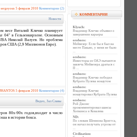
:
sergeyosn
5 февраля 2010
Комментарии (2)
КОММЕНТАРИИ
Новости
Klyuch
:
м весе Виталий Кличко планирует
Владимир Кличко объявил о
завершении карьеры
ке 04" в Гельзенкирхене. Основным
WBA Николай Валуев. Но проблема
oroboro
:
Мейвезер: Если бы я был на
лоров США (2,9 Миллионов Евро).
месте Пакьяо, у меня не было
...
oroboro
:
Инвесторы из ОАЭ пытаются
завлечь Мейвезера драться с
П ...
oroboro
:
Владимир Кличко победил
Кубрата Пулева нокаутом
oroboro
:
JHANTOS
5 февраля 2010
Комментарии (4)
Владимир Кличко
нокаутировал Кубрата Пулева
oroboro
:
Видео
,
Зал Славы
Рой Джонс
прокомментировал шансы
Хопкинса и Ковалева
еров 80х-90х годов,входит в число
ND
:
эша в истории бокса.
По словам Шеннона Бриггса,
он начал получать угрозы от
...
Civilization
: