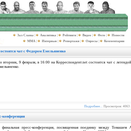
Зал Славы
|
Аналитика
|
Рейтинги
|
Видео
|
Фото
|
Новости
MMA
|
Интервью
|
Репортажи
|
Опросы
|
Комментарии
 состоится чат с Федором Емельяненко
о вторник, 9 февраля, в 16:00 на Корреспондент.net состоится чат с леген
мельяненко.
Подробнее...
Просмотров: 4063 
с-конференция
 финальная пресс-конференция, посвященная поединку между Томашем 