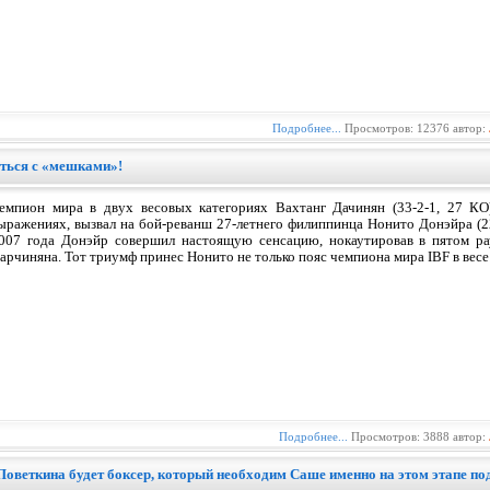
Подробнее...
Просмотров: 12376 автор:
аться с «мешками»!
емпион мира в двух весовых категориях Вахтанг Дачинян (33-2-1, 27 КО)
ыражениях, вызвал на бой-реванш 27-летнего филиппинца Нонито Донэйра (22
007 года Донэйр совершил настоящую сенсацию, нокаутировав в пятом ра
арчиняна. Тот триумф принес Нонито не только пояс чемпиона мира IBF в весе
Подробнее...
Просмотров: 3888 автор:
веткина будет боксер, который необходим Саше именно на этом этапе по