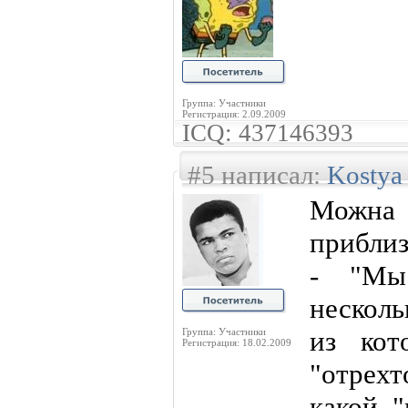
Группа: Участники
Регистрация: 2.09.2009
ICQ: 437146393
#5 написал:
Kostya
Можна 
приблиз
- "Мы
нескол
из кот
Группа: Участники
Регистрация: 18.02.2009
"отрех
какой 