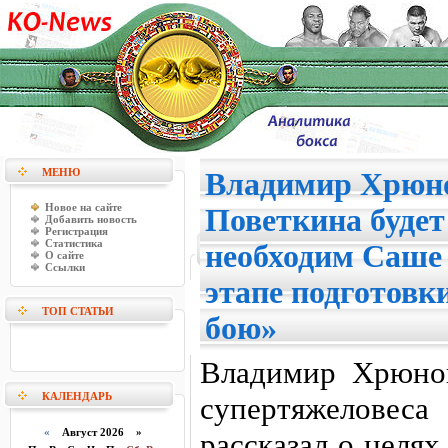
МЕНЮ
Владимир Хрюн
Новое на сайте
Поветкина будет
Добавить новость
Регистрация
Статистика
необходим Саше 
О сайте
Ссылки
этапе подготовк
ТОП СТАТЬИ
бою»
Владимир Хрюнов
КАЛЕНДАРЬ
супертяжеловеса
«
Август 2026 »
рассказал о целях