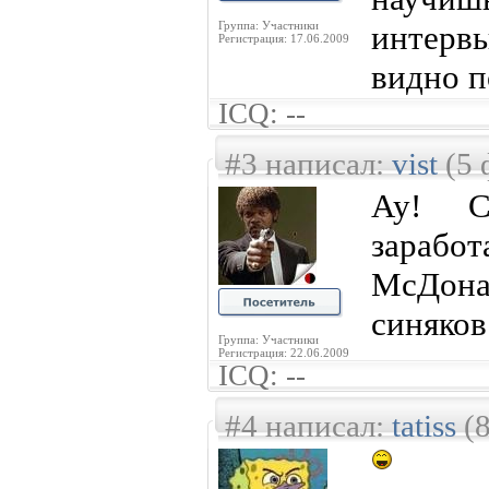
Группа: Участники
интерв
Регистрация: 17.06.2009
видно п
ICQ: --
#3 написал:
vist
(5 
Ау! С
зара
МсДон
синяков
Группа: Участники
Регистрация: 22.06.2009
ICQ: --
#4 написал:
tatiss
(8