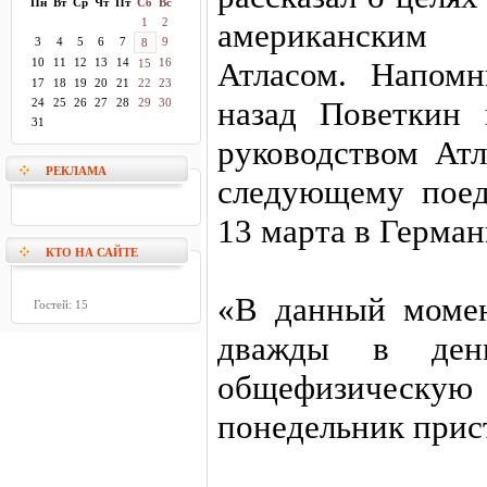
Пн
Вт
Ср
Чт
Пт
Сб
Вс
1
2
американским
3
4
5
6
7
9
8
10
11
12
13
14
16
Атласом. Напомн
15
17
18
19
20
21
22
23
назад Поветкин
24
25
26
27
28
29
30
31
руководством Атл
РЕКЛАМА
следующему поед
13 марта в Герман
КТО НА САЙТЕ
«В данный момен
Гостей: 15
дважды в ден
общефизическу
понедельник прис