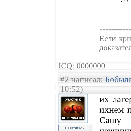
----------
Если кpи
доказате
ICQ: 0000000
#2 написал:
Бобыл
10:52)
их лаге
ихнем п
Сашу
научишь