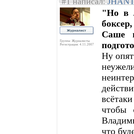
#1 написал:
JHAN
"Но в 
боксе
Саше 
Группа: Журналисты
подгот
Регистрация: 4.11.2007
Ну опят
неужел
неинт
действи
всётаки
чтобы 
Владим
что буде