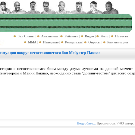
Зал Славы
|
Аналитика
|
Рейтинги
|
Видео
|
Фото
|
Новости
MMA
|
Интервью
|
Репортажи
|
Опросы
|
Комментарии
 ситуации вокруг несостоявшегося боя Мейуэзер-Пакиао
стория с несостоявшимся боем между двумя лучшими на данный момент б
ейуэзером и Мэнни Пакиао, неожиданно стала "допинг-тестом" для всего сов
Подробнее...
Просмотров: 7703 автор: