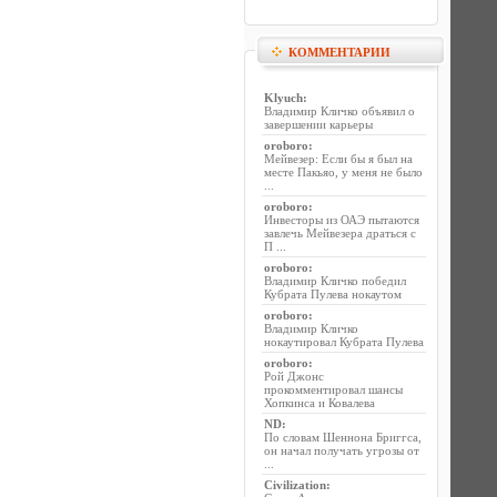
КОММЕНТАРИИ
Klyuch
:
Владимир Кличко объявил о
завершении карьеры
oroboro
:
Мейвезер: Если бы я был на
месте Пакьяо, у меня не было
...
oroboro
:
Инвесторы из ОАЭ пытаются
завлечь Мейвезера драться с
П ...
oroboro
:
Владимир Кличко победил
Кубрата Пулева нокаутом
oroboro
:
Владимир Кличко
нокаутировал Кубрата Пулева
oroboro
:
Рой Джонс
прокомментировал шансы
Хопкинса и Ковалева
ND
:
По словам Шеннона Бриггса,
он начал получать угрозы от
...
Civilization
: