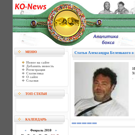
МЕНЮ
Статья Александра Беленького о
Новое на сайте
Добавить новость
И
Регистрация
М
Статистика
О сайте
.
Ссылки
ТОП СТАТЬИ
КАЛЕНДАРЬ
«
Февраль 2010
»