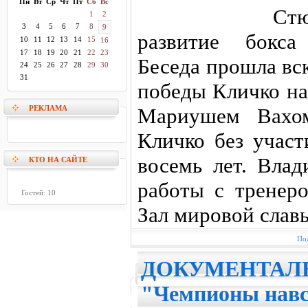
Пн
Вт
Ср
Чт
Пт
Сб
Вс
Ст
1
2
3
4
5
6
7
8
9
развитие бокса
10
11
12
13
14
15
16
17
18
19
20
21
22
23
Беседа прошла вс
24
25
26
27
28
29
30
31
победы Кличко на
РЕКЛАМА
Мариушем Вахо
Кличко без участ
восемь лет. Влад
КТО НА САЙТЕ
работы с тренер
Гостей: 10
Зал мировой славы
Под
ДОКУМЕНТАЛ
"Чемпионы навс