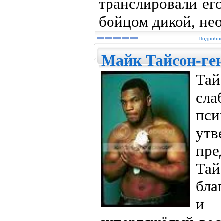
транслировали ег
бойцом дикой, не
Подробне
Майк Тайсон-ге
Та
сла
пс
ут
пр
Та
бла
и 