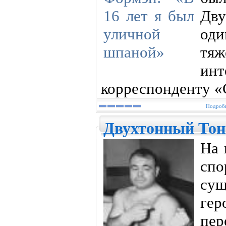
Дву
од
тяж
ин
корреспонденту «
Подробн
Двухтонный Тон
На 
сп
су
ге
пер