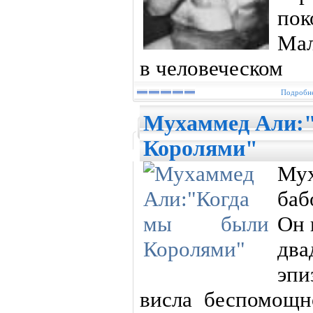
по
Мал
в человеческом
Подробне
Мухаммед Али:
Королями"
Мух
баб
Он 
два
эпи
висла беспомощн