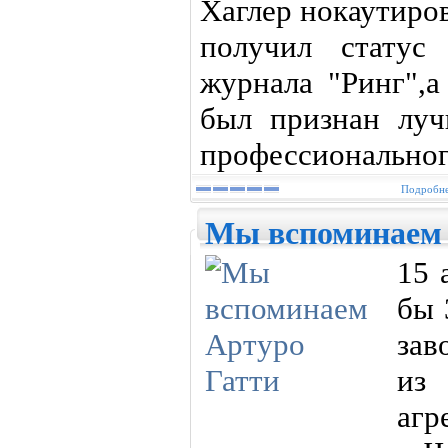
Хаглер нокаутиро
получил статус
журнала "Ринг",a
был признан лу
профессиональног
Подробне
Мы вспоминаем 
15 
бы 
зав
из
аг