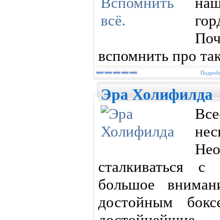
наш
го
По
вспомнить про так
Подробн
Эра Холифилда
Все
нес
Нео
сталкиваться с
большое вниман
достойным бокс
достойнейшие