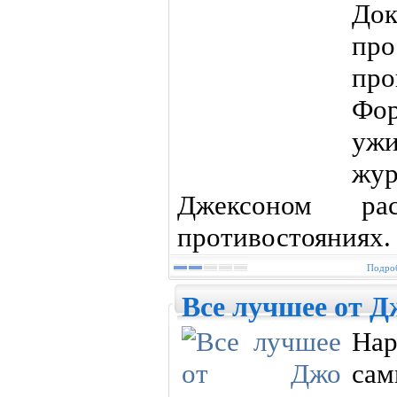
До
про
пр
Фор
уж
жу
Джексоном ра
противостояниях.
Подроб
Все лучшее от Д
Нар
сам