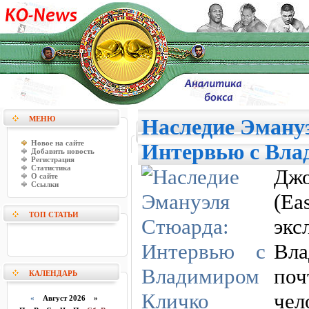
МЕНЮ
Наследие Эману
Новое на сайте
Интервью с Вла
Добавить новость
Регистрация
Статистика
Д
О сайте
Ссылки
(Ea
ТОП СТАТЬИ
эк
Вл
поч
КАЛЕНДАРЬ
чел
«
Август 2026 »