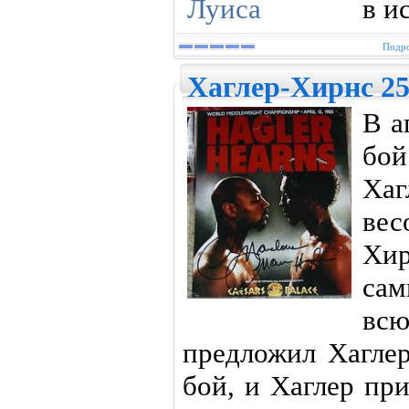
в и
Подро
Хаглер-Хирнс 25
В а
бо
Хаг
вес
Хир
са
всю
предложил Хагле
бой, и Хаглер пр