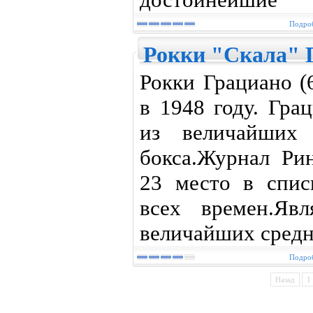
Подроб
Рокки "Скала" 
Рокки Грациано (
в 1948 году. Гра
из величайших 
бокса.Журнал Ри
23 место в спис
всех времен.Яв
величайших средн
Подроб
Назад
1