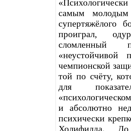
«Психологическ
самым молодым
супертяжёлого б
проиграл, од
сломленный 
«неустойчивой 
чемпионской защи
той по счёту, ко
для показат
«психологическом
и абсолютно не
психически крепк
Холифилда. Д