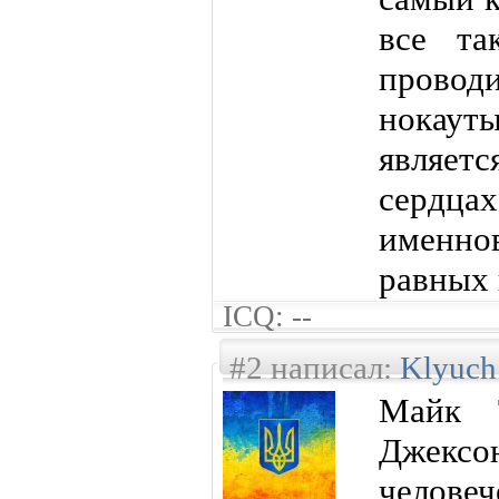
все та
прово
нокаут
являет
сердц
именно
равных 
ICQ: --
#2 написал:
Klyuch
Майк 
Джекс
челове