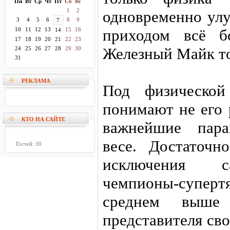
Пн
Вт
Ср
Чт
Пт
Сб
Вс
1
2
одновременно улу
3
4
5
6
8
9
7
10
11
12
13
15
16
приходом всё б
14
17
18
19
20
21
22
23
Железный Майк то
24
25
26
27
28
29
30
31
РЕКЛАМА
Под физической
понимают не его 
КТО НА САЙТЕ
важнейшие пара
весе. Достаточн
Гостей: 30
исключения с
чемпионы-суп
среднем выше
представителя св