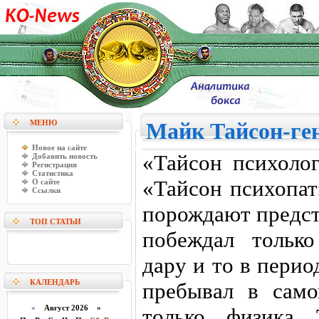
МЕНЮ
Майк Тайсон-ге
Новое на сайте
«Тайсон психолог
Добавить новость
Регистрация
Статистика
«Тайсон психопат
О сайте
Ссылки
порождают предст
ТОП СТАТЬИ
побеждал только
дару и то в перио
КАЛЕНДАРЬ
пребывал в само
«
Август 2026 »
только физика 