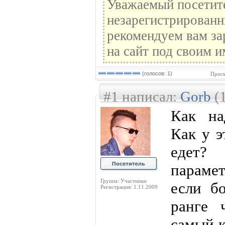
Уважаемый посетите
незарегистрированн
рекомендуем вам за
на сайт под своим и
(голосов: 1)
Просм
#1 написал:
Gorb
(1
Как на
Как у э
едет?
параме
Группа: Участники
если б
Регистрация: 1.11.2009
ранге 
самый к