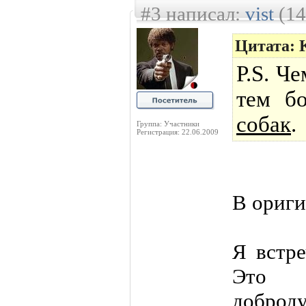
#3 написал:
vist
(14
Цитата: 
P.S. Ч
тем б
собак
.
Группа: Участники
Регистрация: 22.06.2009
В ориги
Я встре
Это 
добр