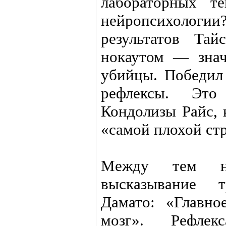
лабораторных т
нейропсихолог
результатов Та
нокаутом — знач
убийцы. Победил
рефлексы. Это
Кондолизы Райс, 
«самой плохой ст
Между тем не
высказывание 
Дамато: «Главн
мозг». Рефле