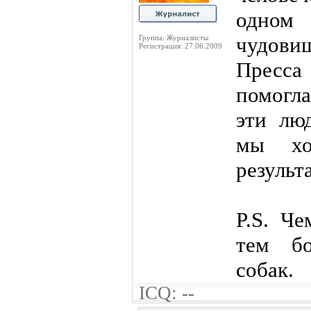
одном
чудови
Группа: Журналисты
Регистрация: 27.06.2009
Пресса
помогла
эти лю
мы хо
результ
P.S. Ч
тем б
собак.
ICQ: --