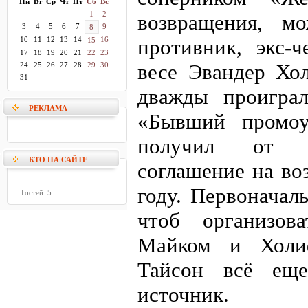
Пн
Вт
Ср
Чт
Пт
Сб
Вс
1
2
возвращения, м
3
4
5
6
7
9
8
10
11
12
13
14
16
противник, экс-
15
17
18
19
20
21
22
23
весе Эвандер Хо
24
25
26
27
28
29
30
31
дважды проигра
РЕКЛАМА
«Бывший промоу
получил от н
КТО НА САЙТЕ
соглашение на во
году. Первоначал
Гостей: 5
чтоб организов
Майком и Холи
Тайсон всё еще
источник.