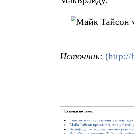
МакБрайду.
Источник:
(http:/
Ссылки по теме:
Тайсон: я вернусь в ринг в конце год
Майк Тайсон признался, что всё ещё 
Холифилд готов дать Тайсону реванш
Дон Кинг о поединке Тайсон-Холифи