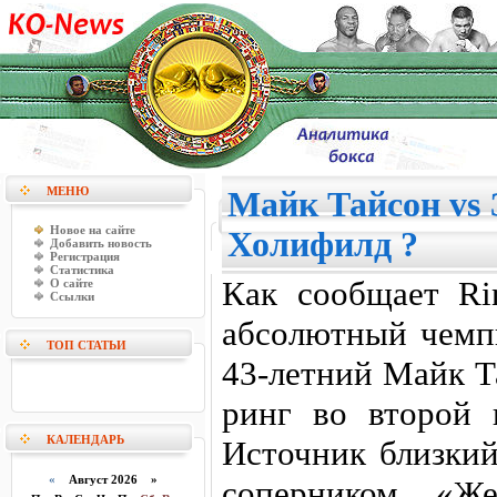
МЕНЮ
Майк Тайсон vs
Новое на сайте
Холифилд ?
Добавить новость
Регистрация
Статистика
Как сообщает Rin
О сайте
Ссылки
абсолютный чемп
ТОП СТАТЬИ
43-летний Майк Т
ринг во второй 
КАЛЕНДАРЬ
Источник близкий
«
Август 2026 »
соперником «Же