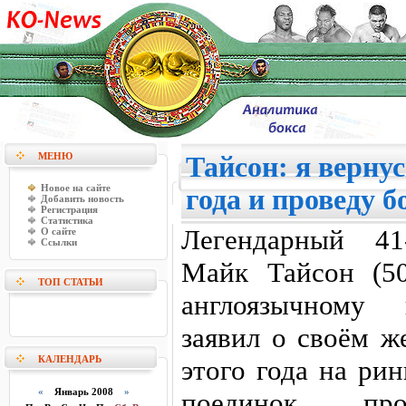
МЕНЮ
Тайсон: я вернус
Новое на сайте
года и проведу 
Добавить новость
Регистрация
Статистика
Легендарный 41
О сайте
Ссылки
Майк Тайсон (5
ТОП СТАТЬИ
англоязычному 
заявил о своём ж
КАЛЕНДАРЬ
этого года на ри
«
Январь 2008
»
поединок про