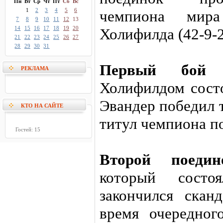
Пн
Вт
Ср
Чт
Пт
Сб
Вс
1
2
3
4
5
6
чемпиона мира
7
8
9
10
11
12
13
14
15
16
17
18
19
20
Холифилда (42-9-2
21
22
23
24
25
26
27
28
29
30
31
Первый бо
РЕКЛАМА
Холифилдом состо
Эвандер победил 
КТО НА САЙТЕ
титул чемпиона п
Гостей: 15
Второй поед
который сост
закончился скан
время очередног