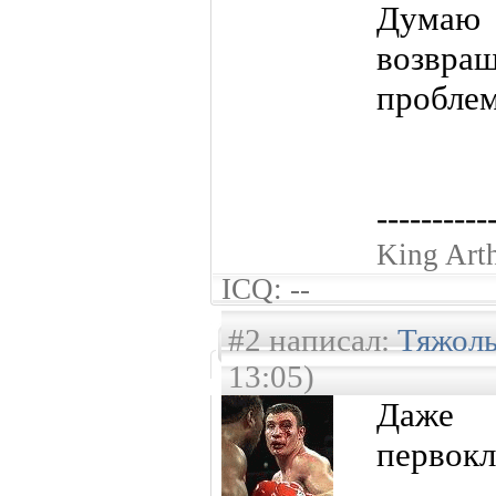
Думаю 
возвра
проблем.
----------
King Art
ICQ: --
#2 написал:
Тяжол
13:05)
Даже
первокл