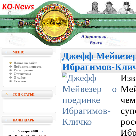
МЕНЮ
Джефф Мейвезер
Новое на сайте
Ибрагимов-Кли
Добавить новость
Регистрация
Статистика
Из
О сайте
Ссылки
Ме
ТОП СТАТЬИ
чем
су
ро
КАЛЕНДАРЬ
Иб
«
Январь 2008
»