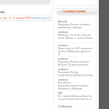
КОММЕНТАРИИ
она.
р:
Sain_Er
21 января 2008
Комментарии (2)
Klyuch
:
Владимир Кличко объявил о
завершении карьеры
oroboro
:
Мейвезер: Если бы я был на
месте Пакьяо, у меня не было
...
oroboro
:
Инвесторы из ОАЭ пытаются
завлечь Мейвезера драться с
П ...
oroboro
:
Владимир Кличко победил
Кубрата Пулева нокаутом
oroboro
:
Владимир Кличко
нокаутировал Кубрата Пулева
oroboro
:
Рой Джонс
прокомментировал шансы
Хопкинса и Ковалева
ND
:
По словам Шеннона Бриггса,
он начал получать угрозы от
...
Civilization
: