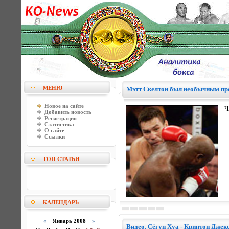
МЕНЮ
Мэтт Скелтон был необычным пр
Новое на сайте
Ч
Добавить новость
Регистрация
Статистика
О сайте
Ссылки
ТОП СТАТЬИ
КАЛЕНДАРЬ
«
Январь 2008
»
Видео. Сёгун Хуа - Квинтон Джек