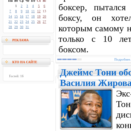
Пн
Вт
Ср
Чт
Пт
Сб
Вс
боксер, пыталс
1
2
3
4
5
6
7
8
9
10
11
12
13
боксу, он хоте
14
15
16
17
18
19
20
21
22
23
24
25
26
27
которым самому н
28
29
30
31
только с 10 ле
РЕКЛАМА
боксом.
Подробнее.
КТО НА САЙТЕ
Джеймс Тони обс
Гостей: 16
Василия Жирова
Эк
Т
ди
ко