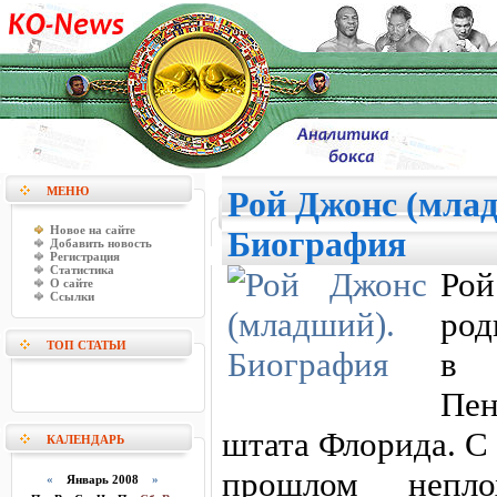
МЕНЮ
Рой Джонс (мла
Новое на сайте
Биография
Добавить новость
Регистрация
Статистика
Ро
О сайте
Ссылки
род
ТОП СТАТЬИ
в 
Пе
штата Флорида. С 
КАЛЕНДАРЬ
прошлом непло
«
Январь 2008
»