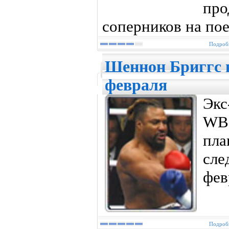
пр
соперников на по
Подробн
Шеннон Бриггс в
февраля
Экс
WB
пл
сл
фев
Подробн