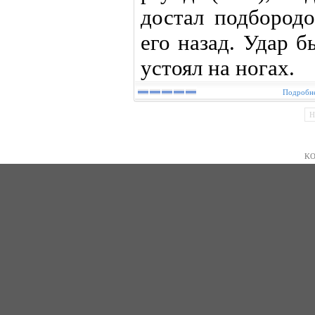
достал подбород
его назад. Удар 
устоял на ногах.
Подробне
Н
KO