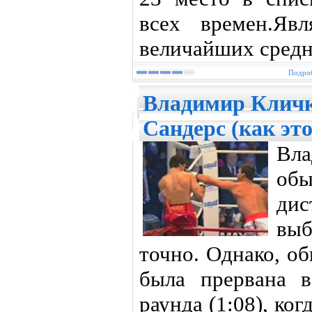
всех времен.Яв
величайших средн
Подроб
Владимир Кличк
Сандерс (как эт
Вла
обы
дис
вы
точно. Однако, о
была прервана 
раунда (1:08), ко