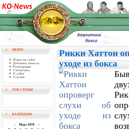
МЕНЮ
Рикки Хаттон оп
Новое на сайте
уходе из бокса
Добавить новость
Регистрация
Статистика
Бы
О сайте
Ссылки
дв
ТОП СТАТЬИ
Ри
опр
сл
КАЛЕНДАРЬ
воз
«
Март 2010
»