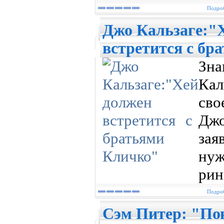
Подроб
Джо Кальзаге:"
встретится с бр
Зн
Кал
сво
Дж
зая
нуж
рин
Подроб
Сэм Питер: "По