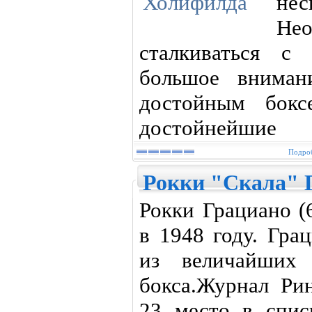
нес
Нео
сталкиваться с
большое вниман
достойным бокс
достойнейшие
Подроб
Рокки "Скала" 
Рокки Грациано (
в 1948 году. Гра
из величайших 
бокса.Журнал Ри
23 место в спис