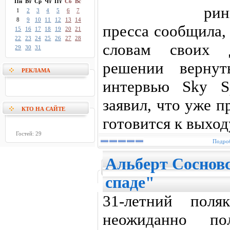
Пн
Вт
Ср
Чт
Пт
Сб
Вс
рин
1
2
3
4
5
6
7
8
9
10
11
12
13
14
пресса сообщила,
15
16
17
18
19
20
21
22
23
24
25
26
27
28
словам своих д
29
30
31
решении вернут
РЕКЛАМА
интервью Sky S
заявил, что уже 
КТО НА САЙТЕ
готовится к выход
Гостей: 29
Подроб
Альберт Соснов
спаде"
31-летний поля
неожиданно по