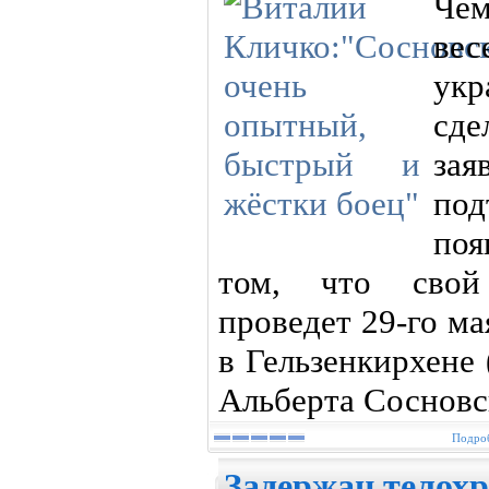
Че
ве
ук
сд
за
по
поя
том, что свой
проведет 29-го м
в Гельзенкирхене
Альберта Сосновс
Подроб
Задержан телох