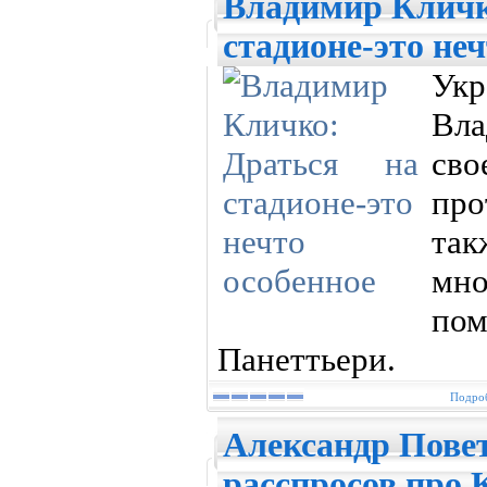
Владимир Кличк
стадионе-это неч
Укр
Вла
св
пр
та
мн
пом
Панеттьери.
Подроб
Александр Повет
расспросов про 