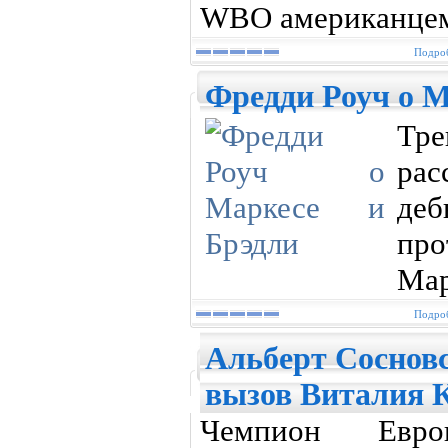
WBO американцем
Подроб
Фредди Роуч о М
Тр
рас
деб
пр
Мар
Подроб
Альберт Соснов
вызов Виталия 
Чемпион Евро