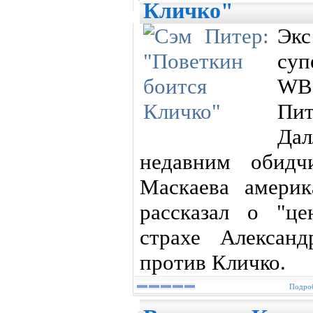
Кличко"
Эк
суп
WB
Пит
Дал
недавним обидч
Маскаева амери
рассказал о "ц
страхе Алексан
против Кличко.
Подроб