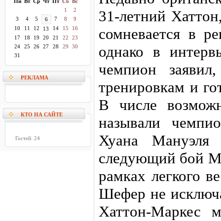
Пн
Вт
Ср
Чт
Пт
Сб
Вс
1
2
31-летний Хаттон
3
4
5
7
8
9
6
10
11
12
14
15
16
сомневается в ре
13
17
18
19
20
21
22
23
однако в интерв
24
25
26
27
28
29
30
31
чемпион заявил
РЕКЛАМА
тренировкам и го
В числе возмож
КТО НА САЙТЕ
называли чемпи
Хуана Мануэля 
Гостей: 24
следующий бой Ма
рамках легкого в
Шефер не исключа
Хаттон-Маркес м