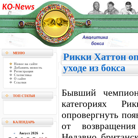
МЕНЮ
Рикки Хаттон оп
Новое на сайте
уходе из бокса
Добавить новость
Регистрация
Статистика
О сайте
Ссылки
Бывший чемпион
ТОП СТАТЬИ
категориях Ри
опровергнуть поя
КАЛЕНДАРЬ
от возвращения
«
Август 2026 »
Недавно британск