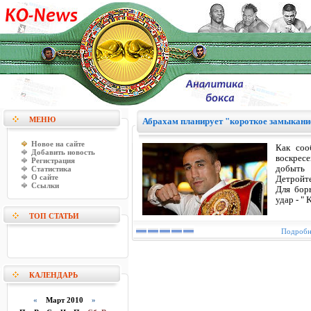
МЕНЮ
Абрахам планирует "короткое замыкание
Новое на сайте
Как соо
Добавить новость
воскресе
Регистрация
добыть 
Статистика
О сайте
Детройте
Ссылки
Для бор
удар - " 
ТОП СТАТЬИ
Подробне
КАЛЕНДАРЬ
«
Март 2010
»