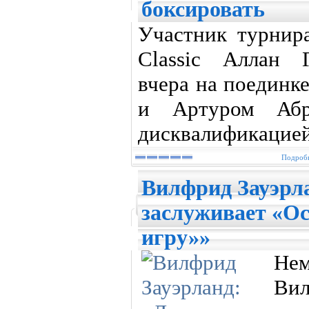
боксировать
Участник турнира
Classic Аллан 
вчера на поединк
и Артуром Абра
дисквалификацией 
Подробн
Вилфрид Зауэрл
заслуживает «Ос
игру»»
Не
Ви