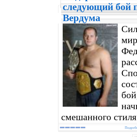
следующий бой 
Вердума
Си
мир
Фе
рас
Спо
со
бо
на
смешанного стиля
Подробн