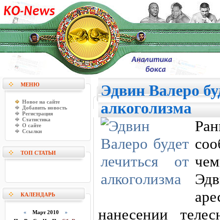
МЕНЮ
Эдвин Валеро бу
Новое на сайте
алкоголизма
Добавить новость
Регистрация
Статистика
Ра
О сайте
Ссылки
со
ТОП СТАТЬИ
чем
Эдв
аре
КАЛЕНДАРЬ
нанесении теле
«
Март 2010
»