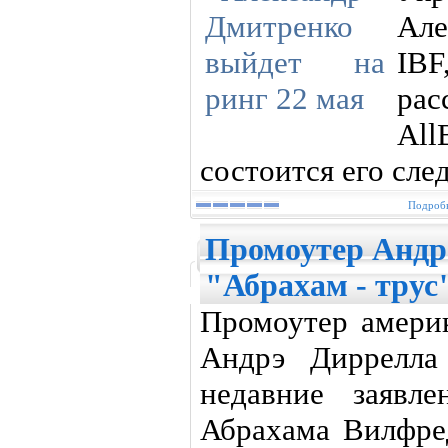
Ал
IB
ра
All
состоится его сл
Подробн
Промоутер Андр
"Абрахам - трус
Промоутер америк
Андрэ Диррелла
недавние заявл
Абрахама Вилфред