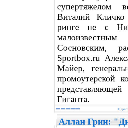
супертяжелом
Виталий Кличко
ринге не с Ни
малоизвестны
Сосновским, ра
Sportbox.ru Алек
Майер, генерал
промоутерской ко
представляюще
Гиганта.
Подробн
Аллан Грин: "Д