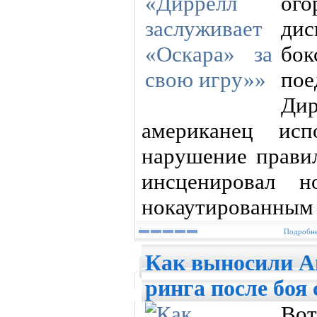
ого
ди
бок
по
Ди
американец исп
нарушение прави
инсценировал н
нокаутированным
Подробне
Как выносили А
ринга после боя
Во