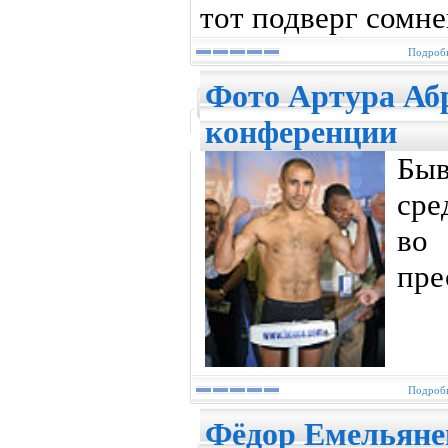
тот подверг сомне
Подробн
Фото Артура Абр
конференции
Бы
сре
во
пре
Подробн
Фёдор Емельяне