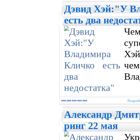
Дэвид Хэй:"У В
есть два недоста
Ч
су
Хэй
че
Вла
Подробн
Александр Дмит
ринг 22 мая
Укр