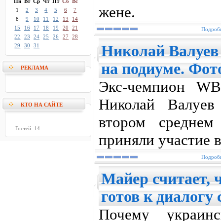
Пн
Вт
Ср
Чт
Пт
Сб
Вс
жене.
1
2
3
4
5
6
7
8
9
10
11
12
13
14
15
16
17
18
19
20
21
Подробн
22
23
24
25
26
27
28
29
30
31
Николай Валуев
на подиуме. Фот
РЕКЛАМА
Экс-чемпион WB
Николай Валуев
КТО НА САЙТЕ
втором среднем
Гостей: 14
приняли участие 
Подробн
Майер считает, 
готов к диалогу
Почему украин