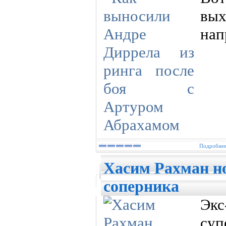
вых
нап
Подробнее.
Хасим Рахман н
соперника
Эк
су