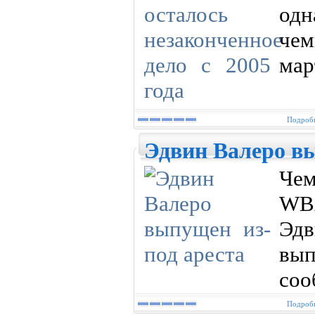
од
чем
мар
Подробн
Эдвин Валеро вы
Че
WBA
Эдв
вы
соо
Подробн