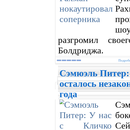
Ра
пр
шо
разгромил свое
Болдриджа.
Подробн
Сэмюэль Питер: 
осталось незакон
года
Сэм
бок
Сей