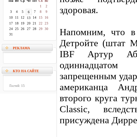
Пн
Вт
Ср
Чт
Пт
Сб
Вс
1
2
здоровая.
3
4
5
7
8
9
6
10
11
12
14
15
16
13
17
18
19
20
21
22
23
Напомним, что в
24
25
26
27
28
29
30
31
Детройте (штат 
РЕКЛАМА
IBF Артур Аб
одиннадцатом
КТО НА САЙТЕ
запрещенным удар
американца Анд
Гостей: 15
второго круга тур
Classic, вслед
присуждена Дирре