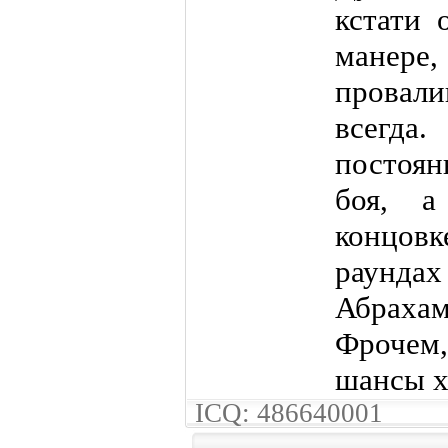
кстати 
манер
провали
всегда
постоян
боя, а
концовк
раундах
Абраха
Фрочем,
шансы х
ICQ: 486640001