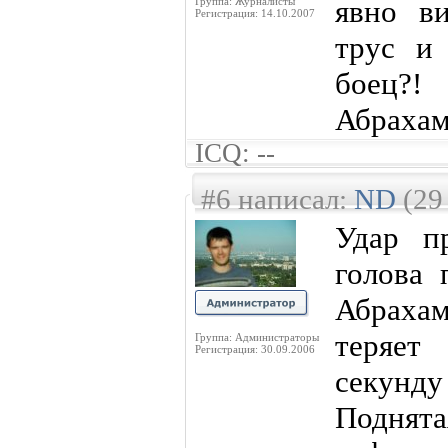
явно ви
Группа: Журналисты
Регистрация: 14.10.2007
трус и 
боец?!
Абрахам
ICQ: --
#6 написал:
ND
(29
Удар п
голова 
Абрахам
теряет
Группа: Администраторы
Регистрация: 30.09.2006
секунду
Поднятая