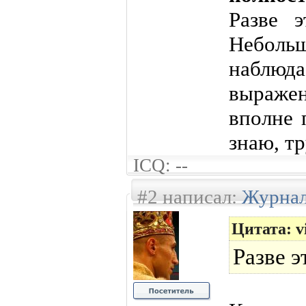
Разве 
Небольш
наблюд
выраже
вполне 
знаю, т
ICQ: --
#2 написал:
Журнал
Цитата: vi
Разве 