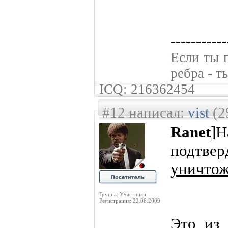
-----------
Если ты 
ребра - 
ICQ: 216362454
#12 написал:
vist
(2
Ranet
]Н
подтвер
уничтож
Группа: Участники
Регистрация: 22.06.2009
Это из 