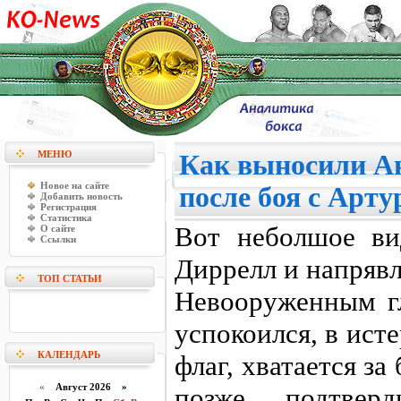
МЕНЮ
Как выносили Ан
Новое на сайте
после боя с Арт
Добавить новость
Регистрация
Статистика
Вот неболшое ви
О сайте
Ссылки
Диррелл и напрявл
ТОП СТАТЬИ
Невооруженным гл
успокоился, в ист
КАЛЕНДАРЬ
флаг, хватается за
«
Август 2026 »
позже подтвер