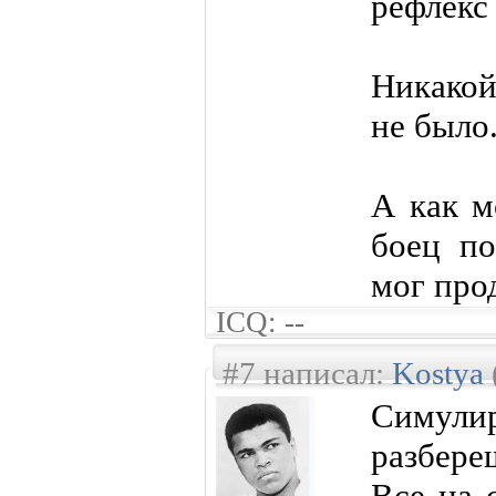
рефлекс
Никакой
не было
А как м
боец по
мог про
ICQ: --
#7 написал:
Kostya
Симулир
разбере
Все на 