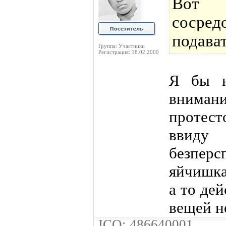
Вот
сосре
подават
Группа: Участники
Регистрация: 18.02.2009
Я бы н
вним
протес
ввид
безперс
яйчишка
а то де
вещей н
ICQ: 486640001