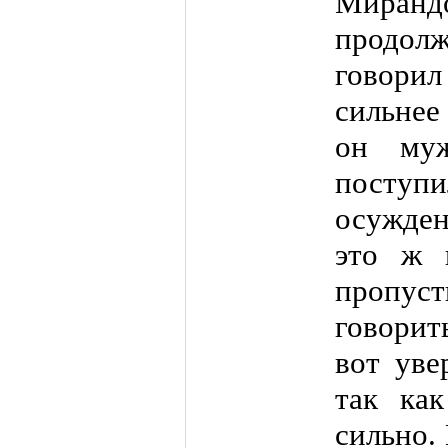
Мира
продолж
говорил
сильнее
он муж
посту
осужден
это ж 
пропус
говорит
вот уве
так как
сильно.