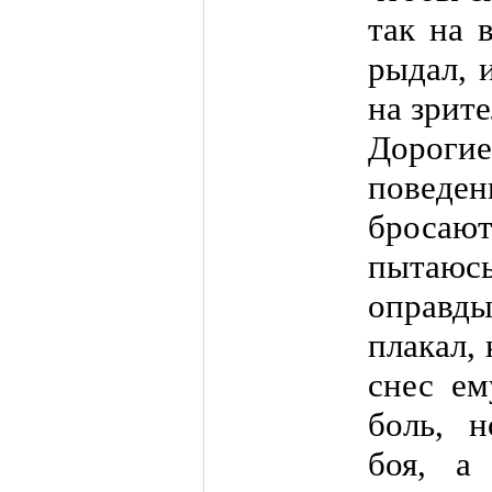
так на
рыдал, 
на зрите
Дорогие
поведе
бросаю
пытаюсь
оправды
плакал,
снес ем
боль, 
боя, а