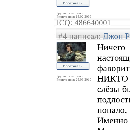
Группа: Участники
Регистрация: 18.02.2009
ICQ: 486640001
#4 написал:
Джон Р
Ничег
насто
фавори
НИКТО д
Группа: Участники
Регистрация: 28.03.2010
слёзы б
подлост
попало,
Именно