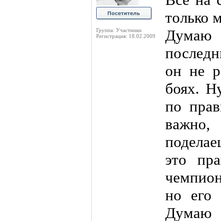
только 
Думаю 
Группа: Участники
Регистрация: 18.02.2009
последн
он не р
боях. Н
по прав
важно
поделае
это пр
чемпион
но его 
Думаю 