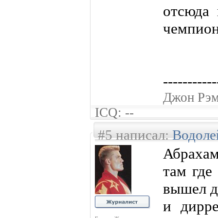
отсюда 
чемпион
-----------
Джон Рэ
ICQ: --
#5 написал:
Водоле
Абрахам
там где
вышел д
и дирре