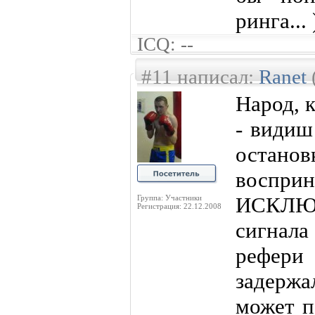
ринга... )
ICQ: --
#11 написал:
Ranet
Народ, 
- видиш
остан
восприн
ИСКЛЮЧ
Группа: Участники
Регистрация: 22.12.2008
сигнал
рефери 
задержа
может п