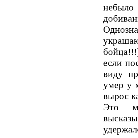
небыл
добивани
Однозна
украш
бойца!!!
если по
виду пр
умер у 
вырос к
Это м
выска
удержалс