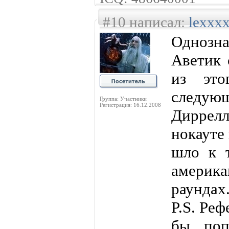
#10 написал:
lexxx
Однозна
Аветик 
из эт
следую
Группа: Участники
Регистрация: 16.12.2008
Дирре
нокауте
шло к т
америк
раундах
P.S. Реф
бы поп