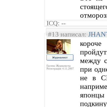
стояще
отмороз
ICQ: --
#13 написал:
JHAN
короче
пройдут
между с
Группа: Журналисты
при одн
Регистрация: 4.11.2007
не в С
наприме
японц
подкину