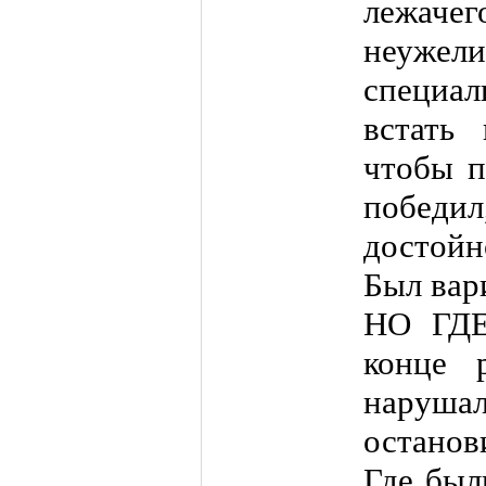
лежаче
неуже
специал
встать 
чтобы п
победи
достойн
Был вар
НО ГДЕ
конце 
наруша
остано
Где был