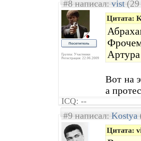
#8 написал:
vist
(29
Цитата: K
Абрах
Фроче
Артура
Группа: Участники
Регистрация: 22.06.2009
Вот на 
а протес
ICQ: --
#9 написал:
Kostya
Цитата: vi