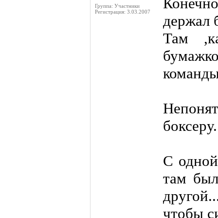
Конечно
Группа: Участники
Регистрация: 3.03.2007
держал 
Там ,к
бумажк
команды
Непонят
боксеру.
С одной
там был
другой.
чтобы с