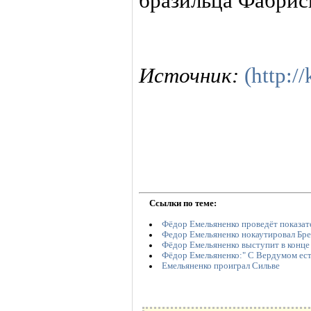
бразильца Фабрис
Источник:
(http:/
Ссылки по теме:
Фёдор Емельяненко проведёт показат
Федор Емельяненко нокаутировал Бре
Фёдор Емельяненко выступит в конце
Фёдор Емельяненко:" С Вердумом ест
Емельяненко проиграл Сильве