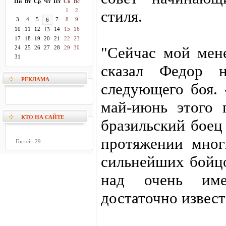
Пн
Вт
Ср
Чт
Пт
Сб
Вс
1
2
стиля.
3
4
5
7
8
9
6
10
11
12
14
15
16
13
17
18
19
20
21
22
23
"Сейчас мой мене
24
25
26
27
28
29
30
31
сказал Федор н
РЕКЛАМА
следующего боя. 
май-июнь этого 
КТО НА САЙТЕ
бразильский боец
протяжении мног
Гостей: 29
сильнейших бойцо
над очень им
достаточно извест