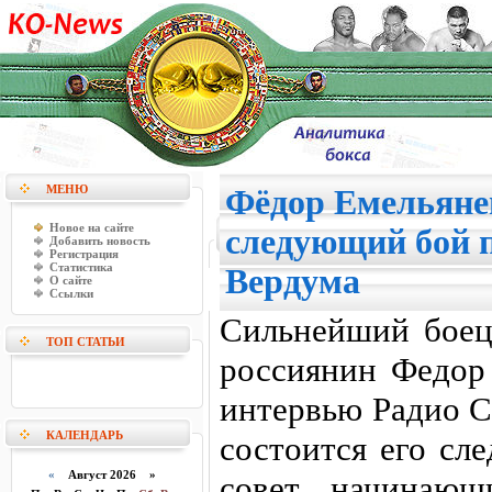
МЕНЮ
Фёдор Емельяне
Новое на сайте
следующий бой 
Добавить новость
Регистрация
Статистика
Вердума
О сайте
Ссылки
Сильнейший бое
ТОП СТАТЬИ
россиянин Федор 
интервью Радио Сп
КАЛЕНДАРЬ
состоится его сл
«
Август 2026 »
совет начинающ