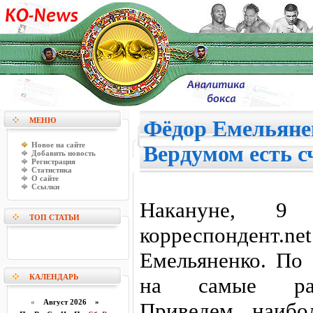
МЕНЮ
Фёдор Емельяне
Новое на сайте
Вердумом есть 
Добавить новость
Регистрация
Статистика
О сайте
Ссылки
Накануне, 9
ТОП СТАТЬИ
корреспондент.ne
Емельяненко. По 
КАЛЕНДАРЬ
на самые раз
«
Август 2026 »
Приведем наибо