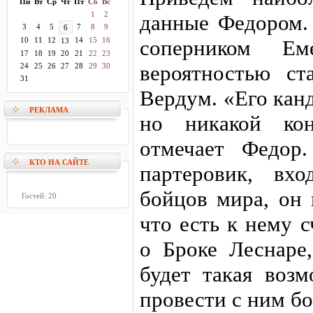
Пн
Вт
Ср
Чт
Пт
Сб
Вс
1
2
данные Федором.
3
4
5
7
8
9
6
10
11
12
14
15
16
соперником Ем
13
17
18
19
20
21
22
23
вероятностью ст
24
25
26
27
28
29
30
31
Вердум. «Его кан
РЕКЛАМА
но никакой ко
отмечает Федор
КТО НА САЙТЕ
партеровик, вх
бойцов мира, он 
Гостей: 20
что есть к нему 
о Броке Леснаре,
будет такая воз
провести с ним бо