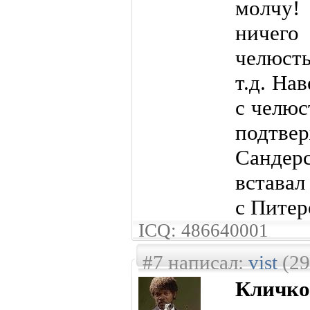
молчу!
ничего
челюст
т.д. На
с челюс
подтвер
Сандерс
вставал
с Питер
ICQ: 486640001
#7 написал:
vist
(29
Кличко