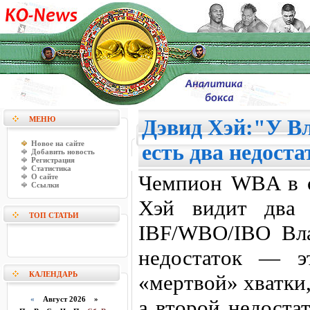
МЕНЮ
Дэвид Хэй:"У В
Новое на сайте
есть два недоста
Добавить новость
Регистрация
Статистика
Чемпион WBA в с
О сайте
Ссылки
Хэй видит два 
ТОП СТАТЬИ
IBF/WBO/IBO Вл
недостаток — э
КАЛЕНДАРЬ
«мертвой» хватки
«
Август 2026 »
а второй недоста