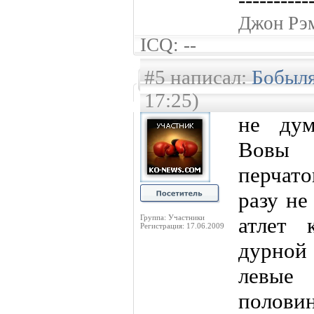
Джон Рэ
ICQ: --
#5 написал:
Бобыл
17:25)
не ду
Вовы 
перчато
разу не
Группа: Участники
атлет 
Регистрация: 17.06.2009
дурной 
левые
полови