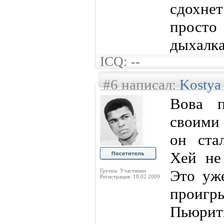
сдохнет
просто
дыхалка
ICQ: --
#6 написал:
Kostya
Вова п
своими 
он ста
Хей не
Это уж
Группа: Участники
Регистрация: 18.02.2009
проиг
Пьюри