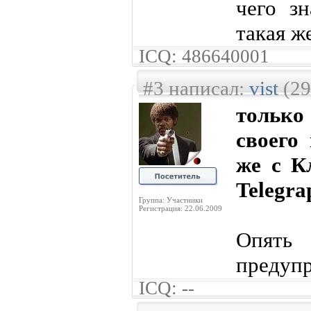
чего з
такая ж
ICQ: 486640001
#3 написал:
vist
(29
тольк
своего 
же с К
Telegra
Группа: Участники
Регистрация: 22.06.2009
Опят
предупр
ICQ: --