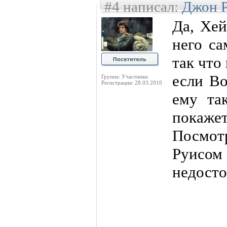
#4 написал:
Джон 
Да, Хей
него са
так что 
если Во
Группа: Участники
Регистрация: 28.03.2010
ему та
покаже
Посмо
Руисо
недосто
----------