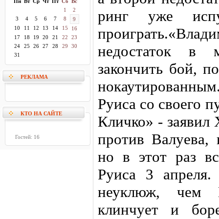
Пн
Вт
Ср
Чт
Пт
Сб
Вс
1
2
ринг уже исп
3
4
5
6
7
8
9
10
11
12
13
14
15
проиграть.«Влад
16
17
18
19
20
21
22
23
недостаток в м
24
25
26
27
28
29
30
31
закончить бой, п
РЕКЛАМА
нокаутированным
Руиса со своего пу
КТО НА САЙТЕ
Кличко» - заявил
против Валуева, 
Гостей: 16
но в этот раз в
Руиса 3 апреля.
неуклюж, чем 
клинчует и бор