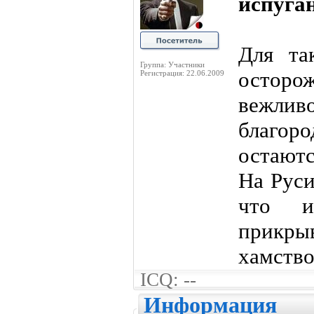
испуга
Для та
Группа: Участники
осторо
Регистрация: 22.06.2009
вежлив
благор
остают
На Руси
что и
прикр
хамство
ICQ: --
Информация