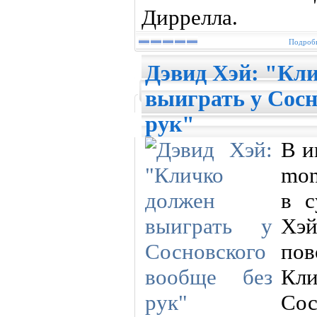
Диррелла.
Подробн
Дэвид Хэй: "Кл
выиграть у Сосн
рук"
В и
mon
в с
Хэй
по
Кл
Сос