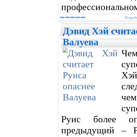
профессиональном 
Подробн
Дэвид Хэй счита
Валуева
Ч
су
Хэ
сл
ч
су
Руис более о
предыдущий – Р