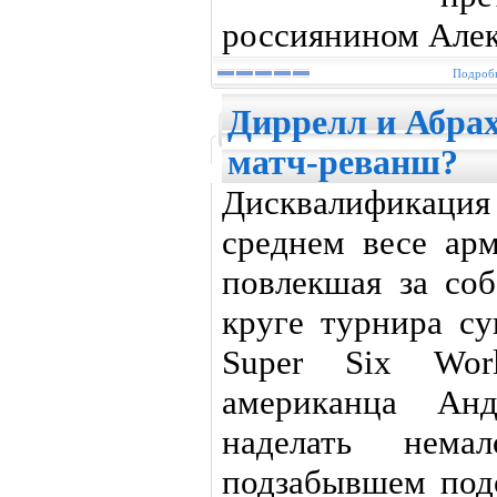
россиянином Але
Подробн
Диррелл и Абра
матч-реванш?
Дисквалификаци
среднем весе ар
повлекшая за со
круге турнира су
Super Six Wor
американца Анд
наделать нем
подзабывшем под