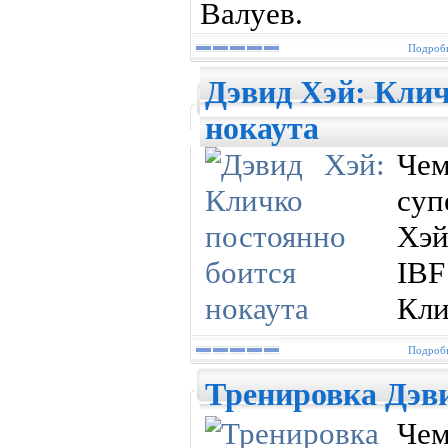
Валуев.
Подробн
Дэвид Хэй: Клич
нокаута
Ч
су
Хэй
IB
Кли
Подробн
Тренировка Дэв
Ч