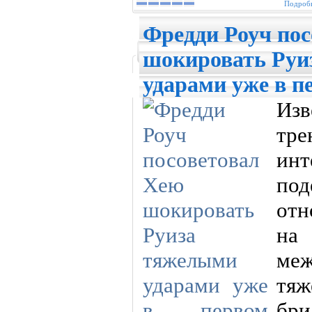
Подробн
Фредди Роуч по
шокировать Руи
ударами уже в п
Из
тр
инт
по
отн
на 
ме
тяж
бри