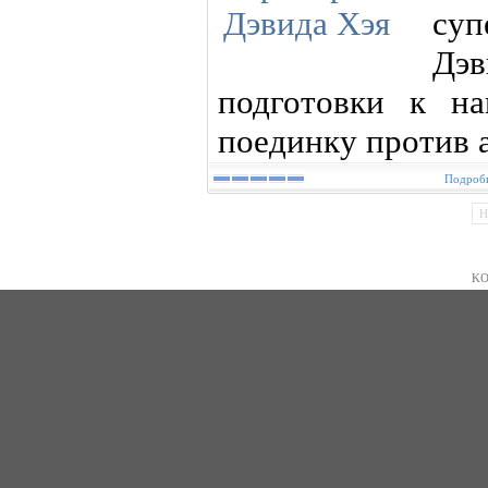
суп
Дэ
подготовки к н
поединку против 
Подробн
Н
KO