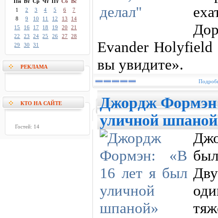
Пн
Вт
Ср
Чт
Пт
Сб
Вс
ех
1
2
3
4
5
6
7
8
9
10
11
12
13
14
До
15
16
17
18
19
20
21
22
23
24
25
26
27
28
Evander Holyfield
29
30
31
вы увидите».
РЕКЛАМА
Подробн
Джордж Формэн: 
КТО НА САЙТЕ
уличной шпаной
Гостей: 14
Джо
был
Дву
од
тяж