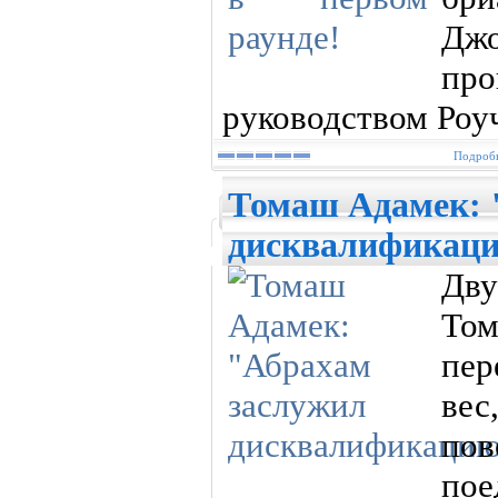
Джо
про
руководством Роу
Подробн
Томаш Адамек: 
дисквалификац
Дву
То
пер
вес
по
по