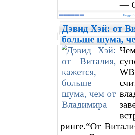
— С
Подробн
Дэвид Хэй: от В
больше шума, ч
Ч
суп
WB
счи
вла
зав
вс
ринге.“От Витали