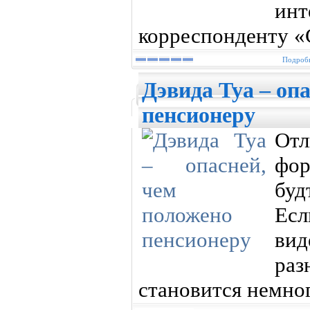
ин
корреспонденту «
Подробн
Дэвида Туа – оп
пенсионеру
От
фор
буд
Ес
ви
ра
становится немног