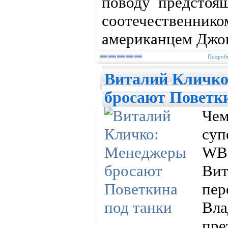
поводу предстоя
соотечественн
американцем Джо
Подробн
Виталий Кличк
бросают Поветки
Ч
суп
WB
Вит
пер
Вла
пре