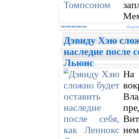
зап
Ме
Подробн
Дэвиду Хэю слож
наследие после с
Льюис
На 
во
Вл
пр
Вит
не