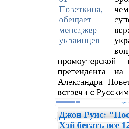
ч
су
ве
укр
во
промоутерской 
претендента на
Александра Повет
встречи с Русским
Подробн
Джон Руис: "По
Хэй бегать все 1