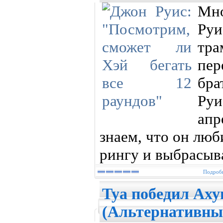
Мно
Руи
тр
пер
бра
Ру
апр
знаем, что он лю
рингу и выбрасыв
Подробн
Туа победил Аху
(Альтернативны