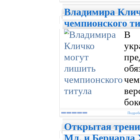
Владимира Клич
чемпионского т
В 
укр
пр
обя
че
ве
бок
Подробн
Открытая трени
Мл. и Бернарда