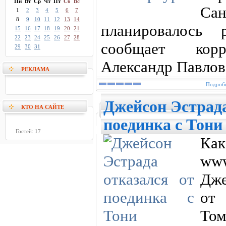
Пн
Вт
Ср
Чт
Пт
Сб
Вс
Са
1
2
3
4
5
6
7
8
9
10
11
12
13
14
планировалось 
15
16
17
18
19
20
21
22
23
24
25
26
27
28
сообщает корре
29
30
31
Александр Павлов
РЕКЛАМА
Подробн
Джейсон Эстрада
КТО НА САЙТЕ
поединка с Тони
Гостей: 17
К
www
Дже
от
То