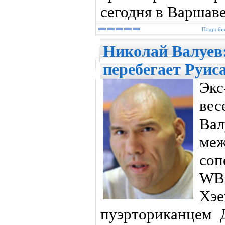
сегодня в Варшаве
Подробне
Николай Валуев
перебегает Руис
Экс
ве
Вал
ме
со
WB
Хэе
пуэрториканцем 