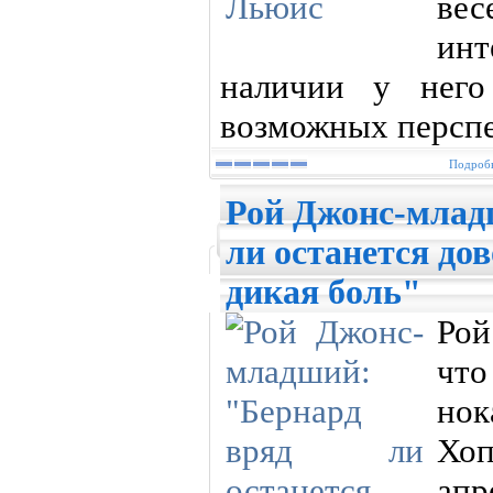
ве
ин
наличии у него
возможных перспе
Подробн
Рой Джонс-млад
ли останется дов
дикая боль"
Рой
что
но
Хоп
апр