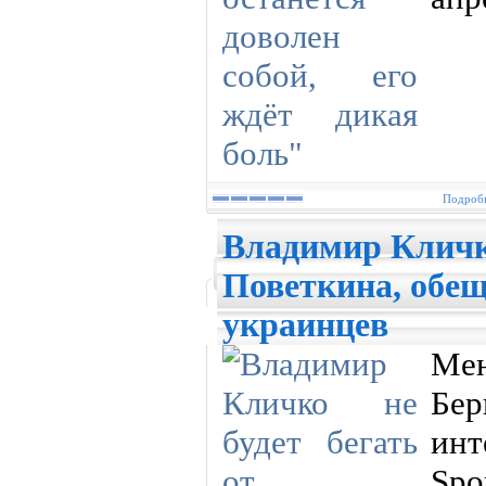
Подробн
Владимир Кличко
Поветкина, обе
украинцев
Ме
Бе
ин
Sp