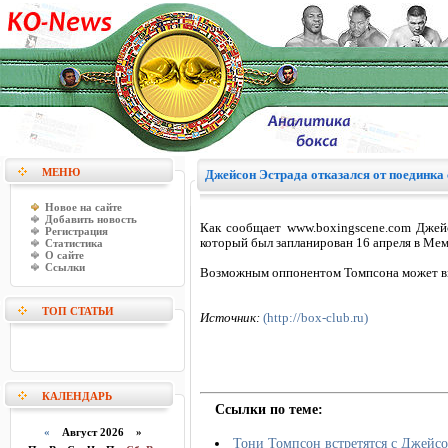
МЕНЮ
Джейсон Эстрада отказался от поединка
Новое на сайте
Добавить новость
Как сообщает www.boxingscene.com Джейс
Регистрация
который был запланирован 16 апреля в Мем
Статистика
О сайте
Ссылки
Возможным оппонентом Томпсона может вы
ТОП СТАТЬИ
Источник:
(http://box-club.ru)
КАЛЕНДАРЬ
Ссылки по теме:
«
Август 2026 »
Тони Томпсон встретятся с Джейсо