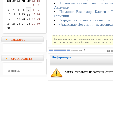
Пн
Вт
Ср
Чт
Пт
Сб
Вс
Поветкин считает, что судьи 
1
2
Адамеком
3
4
5
6
8
9
7
Поединок Владимира Кличко и Т
10
11
12
13
15
16
14
Германии
17
18
19
20
21
22
23
Эстрада: боксировать мне не позво
24
25
26
27
28
29
30
«Александр Поветкин - первоапрел
31
Уважаемый посетитель вы вошли на сайт как не
РЕКЛАМА
зарегистрироваться либо войти на сайт под сво
(голосов: 1)
Прос
Информация
КТО НА САЙТЕ
Гостей: 20
Комментировать новости на сайте