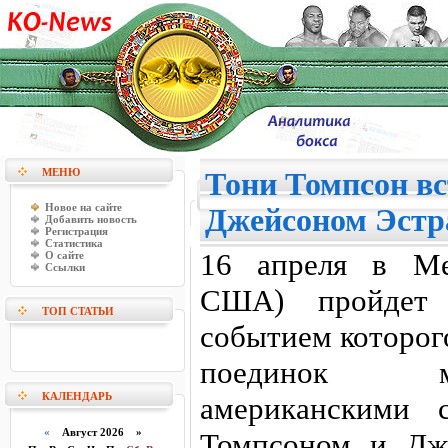
МЕНЮ
Тони Томпсон вс
Новое на сайте
Джейсоном Эстра
Добавить новость
Регистрация
Статистика
16 апреля в Ме
О сайте
Ссылки
CША) пройдет 
ТОП СТАТЬИ
событием которог
поединок м
КАЛЕНДАРЬ
американскими 
«
Август 2026 »
Томпсоном и Дж