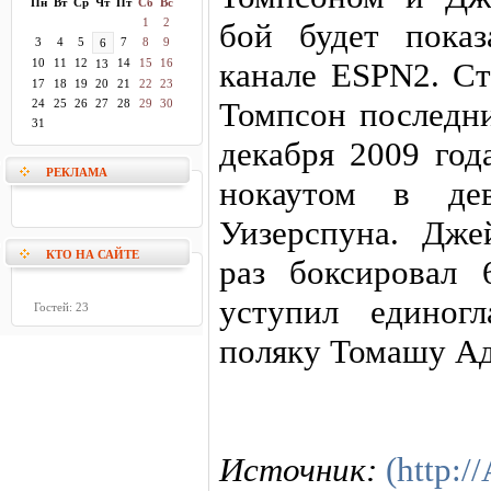
Пн
Вт
Ср
Чт
Пт
Сб
Вс
1
2
бой будет пока
3
4
5
7
8
9
6
10
11
12
14
15
16
канале ESPN2. Ст
13
17
18
19
20
21
22
23
Томпсон последни
24
25
26
27
28
29
30
31
декабря 2009 год
РЕКЛАМА
нокаутом в де
Уизерспуна. Дже
КТО НА САЙТЕ
раз боксировал 
уступил единог
Гостей: 23
поляку Томашу Ад
Источник:
(http:/