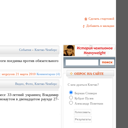
Сделать стартовой
Добавить в закладки
События
»
Кличко-Чемберс
ги поединка против обязательного
ОПРОС НА САЙТЕ
р:
sergeyosn
21 марта 2010
Комментарии (4)
Видео
,
Фото
,
Кличко-Чемберс
С кем драться Кличко?
Берман Стиверн
есе 33-летний украинец Владимир
Кубрат Пулев
окаутом в двенадцатом раунде 27-
Александр Поветкин