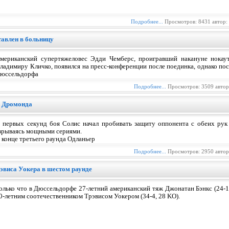
Подробнее...
Просмотров: 8431 автор:
тавлен в больницу
мериканский супертяжеловес Эдди Чемберс, проигравший накануне нокау
ладимиру Кличко, появился на пресс-конференции после поединка, однако пос
юссельдорфа
Подробнее...
Просмотров: 3509 авто
а Дромонда
 первых секунд боя Солис начал пробивать защиту оппонента с обеих рук 
зрываясь мощными сериями.
 конце третьего раунда Одланьер
Подробнее...
Просмотров: 2950 авто
эвиса Уокера в шестом раунде
олько что в Дюссельдорфе 27-летний американский тяж Джонатан Бэнкс (24-1
0-летним соотечественником Трэвисом Уокером (34-4, 28 KO).