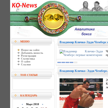
МЕНЮ
Владимир Кличко-Эдди Чемберс 
Новое на сайте
Ч
Добавить новость
п
Регистрация
Статистика
О сайте
Ссылки
Владимир Кличко- Эдди Чемберс. 
ТОП СТАТЬИ
2
К
л
КАЛЕНДАРЬ
«
Март 2010
»