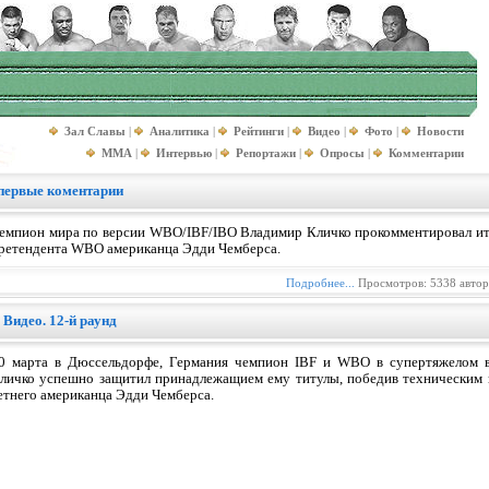
Зал Славы
|
Аналитика
|
Рейтинги
|
Видео
|
Фото
|
Новости
MMA
|
Интервью
|
Репортажи
|
Опросы
|
Комментарии
первые коментарии
емпион мира по версии WBO/IBF/IBO Владимир Кличко прокомментировал ито
ретендента WBO американца Эдди Чемберса.
Подробнее...
Просмотров: 5338 авто
Видео. 12-й раунд
0 марта в Дюссельдорфе, Германия чемпион IBF и WBO в супертяжелом в
личко успешно защитил принадлежащием ему титулы, победив техническим н
етнего американца Эдди Чемберса.