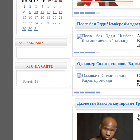
Пн
Вт
Ср
Чт
Пт
Сб
Вс
1
2
3
4
5
6
7
8
9
10
11
12
13
14
15
16
17
18
19
20
21
22
23
24
25
26
27
28
После боя Эдди Чемберс был дос
29
30
31
А
В
РЕКЛАМА
Д
Одланьер Солис остановил Карл
КТО НА САЙТЕ
С
в
Гостей: 19
В
Джонотан Бэнкс нокаутировал Тр
Т
3