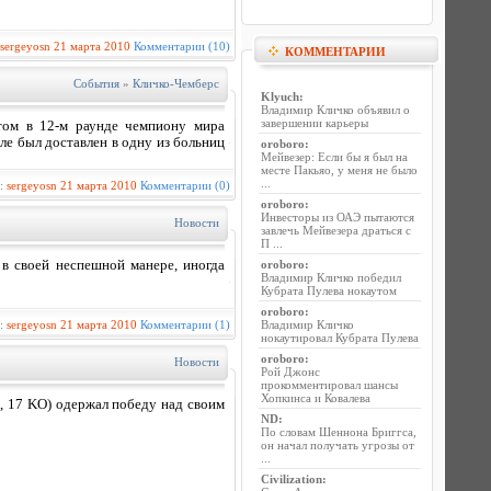
sergeyosn
21 марта 2010
Комментарии (10)
КОММЕНТАРИИ
События
»
Кличко-Чемберс
Klyuch
:
Владимир Кличко объявил о
завершении карьеры
том в 12-м раунде чемпиону мира
ле был доставлен в одну из больниц
oroboro
:
Мейвезер: Если бы я был на
месте Пакьяо, у меня не было
...
р:
sergeyosn
21 марта 2010
Комментарии (0)
oroboro
:
Инвесторы из ОАЭ пытаются
Новости
завлечь Мейвезера драться с
П ...
в своей неспешной манере, иногда
oroboro
:
Владимир Кличко победил
Кубрата Пулева нокаутом
oroboro
:
р:
sergeyosn
21 марта 2010
Комментарии (1)
Владимир Кличко
нокаутировал Кубрата Пулева
oroboro
:
Новости
Рой Джонс
прокомментировал шансы
Хопкинса и Ковалева
, 17 KO) одержал победу над своим
ND
:
По словам Шеннона Бриггса,
он начал получать угрозы от
...
Civilization
: