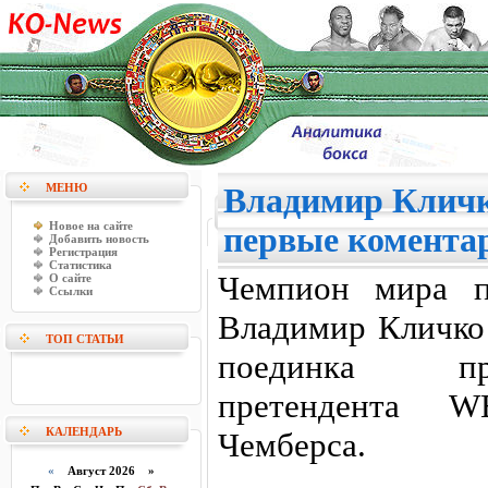
МЕНЮ
Владимир Кличк
Новое на сайте
первые комента
Добавить новость
Регистрация
Статистика
Чемпион мира п
О сайте
Ссылки
Владимир Кличко
ТОП СТАТЬИ
поединка про
претендента 
КАЛЕНДАРЬ
Чемберса.
«
Август 2026 »