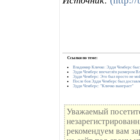
Источник:
(http:/
Ссылки по теме:
Владимир Кличко: Эдди Чемберс быст
Эдди Чемберс впечатлён размером В
Эдди Чемберс: Это был просто не мо
После боя Эдди Чемберс был доставл
Эдди Чемберс: "Кличко выиграет"
Уважаемый посетите
незарегистрированн
рекомендуем вам за