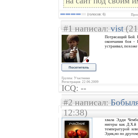
на сайт под своим и
(голосов: 6)
Прос
#1 написал:
vist
(21
Потрясащий Бой. В
окончания боя - 
устраивал, похоже 
Группа: Участники
Регистрация: 22.06.2009
ICQ: --
#2 написал:
Бобыл
12:38)
хвала Эдди Чембе
нигеры как Д.Х.й
температурой или
Эдик,но по другом