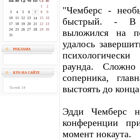
Пн
Вт
Ср
Чт
Пт
Сб
Вс
1
2
"Чемберс - необ
3
4
5
6
8
9
7
10
11
12
13
15
16
быстрый. - В
14
17
18
19
20
21
22
23
выложился на п
24
25
26
27
28
29
30
31
удалось завершит
РЕКЛАМА
психологически
раунда. Сложно
КТО НА САЙТЕ
соперника, глав
выстоять до конца
Гостей: 14
Эдди Чемберс н
конференции пр
момент нокаута.