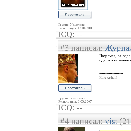
Группа: Участники
Регистрация: 17.06.2009
ICQ: --
#3 написал:
Журна
Надеемся, со здо
одном положении е
--------------------
King Arthur!
Группа: Участники
Регистрация: 3.03.2007
ICQ: --
#4 написал:
vist
(21