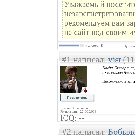
Уважаемый посетите
незарегистрированн
рекомендуем вам за
на сайт под своим и
(голосов: 3)
Просмо
#1 написал:
vist
(11
Когда Стюарт спу
."- заверяет Чембе
Несомненно этот па
Группа: Участники
Регистрация: 22.06.2009
ICQ: --
#2 написал:
Бобыл