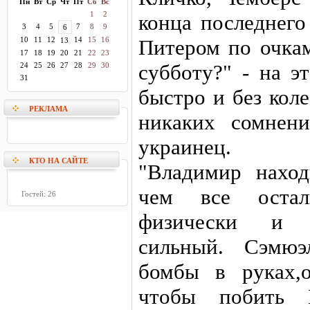
Пн
Вт
Ср
Чт
Пт
Сб
Вс
1
2
конца последнего
3
4
5
7
8
9
6
10
11
12
14
15
16
Питером по очкам
13
17
18
19
20
21
22
23
субботу?" - на э
24
25
26
27
28
29
30
31
быстро и без коле
РЕКЛАМА
никаких сомнен
украинец.
КТО НА САЙТЕ
"Владимир наход
чем все остал
Гостей: 26
физически и п
сильный. Сэмюэ
бомбы в руках,о
чтобы побить 