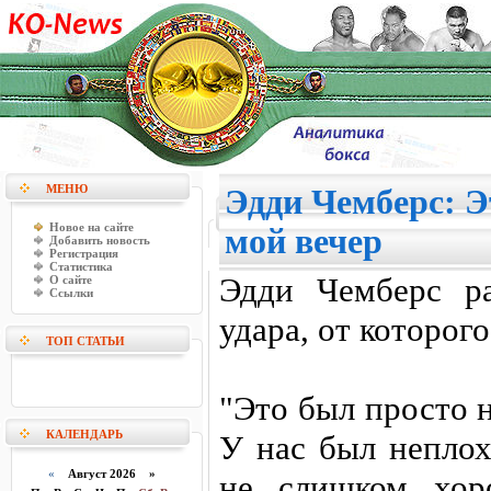
МЕНЮ
Эдди Чемберс: Э
Новое на сайте
мой вечер
Добавить новость
Регистрация
Статистика
Эдди Чемберс ра
О сайте
Ссылки
удара, от которого
ТОП СТАТЬИ
"Это был просто не
КАЛЕНДАРЬ
У нас был неплох
«
Август 2026 »
не слишком хор