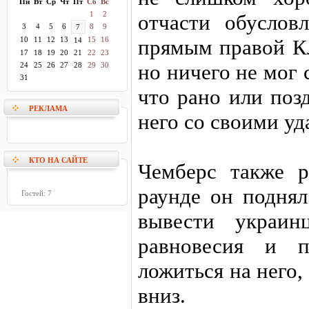
Пн
Вт
Ср
Чт
Пт
Сб
Вс
1
2
отчасти обусло
3
4
5
6
8
9
7
10
11
12
13
15
16
прямым правой Кл
14
17
18
19
20
21
22
23
но ничего не мог 
24
25
26
27
28
29
30
31
что рано или поз
РЕКЛАМА
него со своими уд
КТО НА САЙТЕ
Чемберс также р
раунде он поднял
Гостей: 7
вывести украин
равновесия и п
ложиться на него,
вниз.